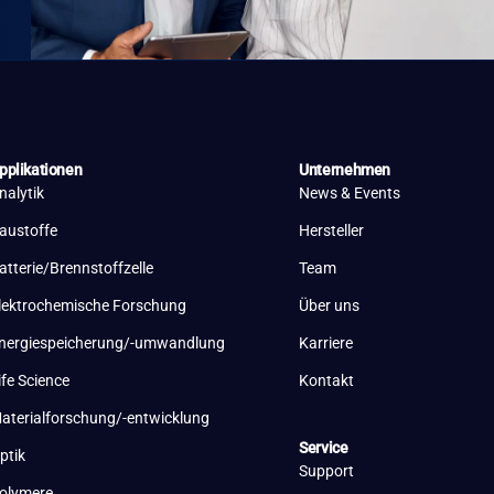
pplikationen
Unternehmen
nalytik
News & Events
austoffe
Hersteller
atterie/Brennstoffzelle
Team
lektrochemische Forschung
Über uns
nergiespeicherung/-umwandlung
Karriere
ife Science
Kontakt
aterialforschung/-entwicklung
Service
ptik
Support
olymere