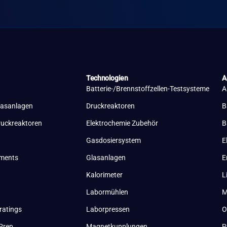
Technologien
A
Batterie-/Brennstoffzellen-Testsysteme
A
lasanlagen
Druckreaktoren
B
ruckreaktoren
Elektrochemie Zubehör
B
Gasdosiersystem
E
uments
Glasanlagen
E
Kalorimeter
L
Labormühlen
M
ratings
Laborpressen
O
Prep
Magnetkupplungen
P