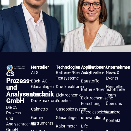
Hersteller
Technologien
Applikationen
Unternehmen
ALS
Batterie-/Brennstoffzellen-
Analytik
News &
C3
Testsysteme
Events
Prozess-
Büchi AG –
Baustoffe
und
Glasanlagen
Druckreaktoren
Hersteller
Batterie/Brennstoffzelle
Analysentechnik
Büchi AG –
Elektrochemie
Team
Elektrochemische
GmbH
Druckreaktoren
Zubehör
Forschung
Über uns
Die C3
Calmetrix
Gasdosiersystem
Energiespeicherung/-
Karriere
Prozess
Gamry
Glasanlagen
umwandlung
und
Kontakt
Instruments
Analysentechnik
Kalorimeter
Life
GmbH