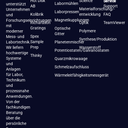
Hot Disk
Science
Service
Labormühlen
unterstützt
AB
Support
Materialforschung/-
Unternehmen
Laborpressen
Kolibrik
entwicklung
FAQ
und
Magnetkupplungen
Forschungseinrichtungen
Richardson
Optik
TeamViewer
mit
Gratings
Optische
Polymere
moderner
Gitter
Spex
Mess- und
Synthese/Produktion
Sample
Labortechnik.
Planetenmischer
Prep
Wir liefern
Wasserstoff
Potentiostaten/Galvanostaten
hochwertige
Thinky
Systeme
Quarzmikrowaage
und
Schmelzaufschluss
Anlagen
für Labor,
Wärmeleitfähigkeitsmessgerät
Technikum
und
prozessnahe
Anwendungen.
Von der
fachkundigen
Beratung
über die
persönliche