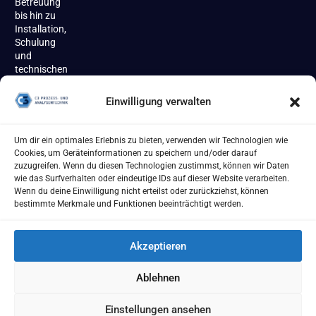
Betreuung
bis hin zu
Installation,
Schulung
und
technischen
Support
begleiten
Einwilligung verwalten
wir unsere
Kundinnen
und
Um dir ein optimales Erlebnis zu bieten, verwenden wir Technologien wie
Kunden
Cookies, um Geräteinformationen zu speichern und/oder darauf
zuverlässig
zuzugreifen. Wenn du diesen Technologien zustimmst, können wir Daten
über den
wie das Surfverhalten oder eindeutige IDs auf dieser Website verarbeiten.
gesamten
Wenn du deine Einwilligung nicht erteilst oder zurückziehst, können
Produktlebenszyklus.
bestimmte Merkmale und Funktionen beeinträchtigt werden.
Akzeptieren
Ablehnen
Impressum
AGB
Datenschutzerklärung
Cookie Richtlinie
Einstellungen ansehen