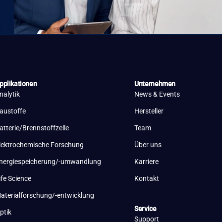
pplikationen
Unternehmen
nalytik
News & Events
austoffe
Hersteller
atterie/Brennstoffzelle
Team
lektrochemische Forschung
Über uns
nergiespeicherung/-umwandlung
Karriere
ife Science
Kontakt
aterialforschung/-entwicklung
Service
ptik
Support