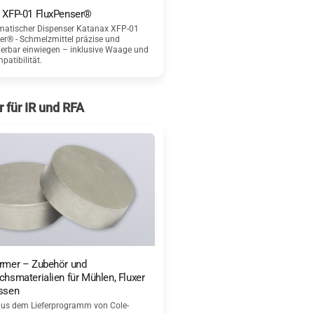
 XFP-01 FluxPenser®
matischer Dispenser Katanax XFP-01
er® - Schmelzmittel präzise und
ierbar einwiegen – inklusive Waage und
atibilität.
 für IR und RFA
rmer – Zubehör und
chsmaterialien für Mühlen, Fluxer
ssen
us dem Lieferprogramm von Cole-