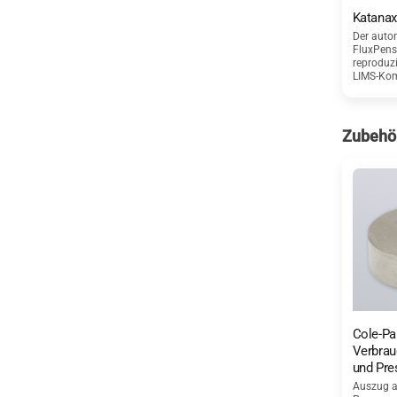
Katanax
Der auto
FluxPens
reproduz
LIMS-Komp
Zubehör
Cole-Pa
Verbrau
und Pre
Auszug a