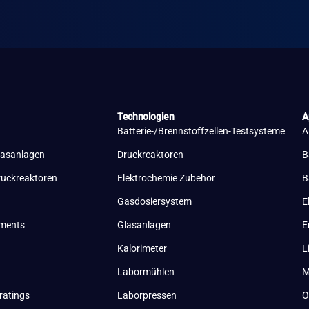
Technologien
A
Batterie-/Brennstoffzellen-Testsysteme
A
lasanlagen
Druckreaktoren
B
ruckreaktoren
Elektrochemie Zubehör
B
Gasdosiersystem
E
uments
Glasanlagen
E
Kalorimeter
L
Labormühlen
M
ratings
Laborpressen
O