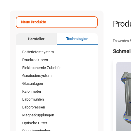
Prod
Neue Produkte
Technologien
Hersteller
Es werden 
Schmel
Batterietestsystem
Druckreaktoren
Elektrochemie Zubehör
Gasdosiersystem
Glasanlagen
Kalorimeter
Labormühlen
Laborpressen
Magnetkupplungen
Optische Gitter
Planetenmischer