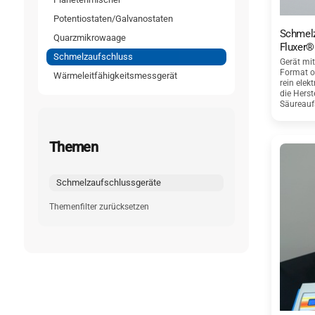
Potentiostaten/Galvanostaten
Schmelz
Quarzmikrowaage
Fluxer®
Schmelzaufschluss
Gerät mi
Format o
Wärmeleitfähigkeitsmessgerät
rein elek
die Herst
Säureauf
Themen
Schmelzaufschlussgeräte
Themenfilter zurücksetzen