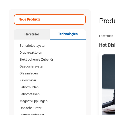
Prod
Neue Produkte
Technologien
Hersteller
Es werden 
Hot Dis
Batterietestsystem
Druckreaktoren
Elektrochemie Zubehör
Gasdosiersystem
Glasanlagen
Kalorimeter
Labormühlen
Laborpressen
Magnetkupplungen
Optische Gitter
Planetenmischer