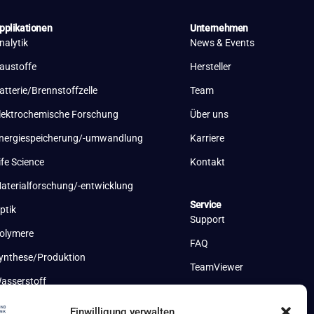
pplikationen
Unternehmen
nalytik
News & Events
austoffe
Hersteller
atterie/Brennstoffzelle
Team
lektrochemische Forschung
Über uns
nergiespeicherung/-umwandlung
Karriere
ife Science
Kontakt
aterialforschung/-entwicklung
Service
ptik
Support
olymere
FAQ
ynthese/Produktion
TeamViewer
asserstoff
Einwilligung verwalten