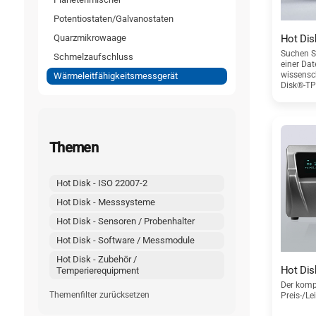
Potentiostaten/Galvanostaten
Hot Dis
Quarzmikrowaage
Suchen S
Schmelzaufschluss
einer Da
wissensc
Wärmeleitfähigkeitsmessgerät
Disk®-T
Themen
Hot Disk - ISO 22007-2
Hot Disk - Messsysteme
Hot Disk - Sensoren / Probenhalter
Hot Disk - Software / Messmodule
Hot Disk - Zubehör /
Hot Dis
Temperierequipment
Der komp
Themenfilter zurücksetzen
Preis-/Le