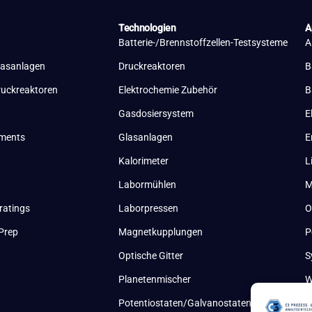
Technologien
A
Batterie-/Brennstoffzellen-Testsysteme
A
lasanlagen
Druckreaktoren
B
ruckreaktoren
Elektrochemie Zubehör
B
Gasdosiersystem
E
uments
Glasanlagen
E
Kalorimeter
L
Labormühlen
M
ratings
Laborpressen
O
Prep
Magnetkupplungen
P
Optische Gitter
S
Planetenmischer
W
Potentiostaten/Galvanostaten