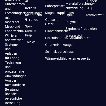
AB
Support
Materialforschung/-
Unternehmen
Laborpressen
Kolibrik
entwicklung
FAQ
und
Magnetkupplungen
Forschungseinrichtungen
Richardson
Optik
TeamViewer
mit
Gratings
Optische
Polymere
moderner
Gitter
Spex
Mess- und
Synthese/Produktion
Sample
Labortechnik.
Planetenmischer
Prep
Wir liefern
Wasserstoff
Potentiostaten/Galvanostaten
hochwertige
Thinky
Systeme
Quarzmikrowaage
und
Schmelzaufschluss
Anlagen
für Labor,
Wärmeleitfähigkeitsmessgerät
Technikum
und
prozessnahe
Anwendungen.
Von der
fachkundigen
Beratung
über die
persönliche
Betreuung