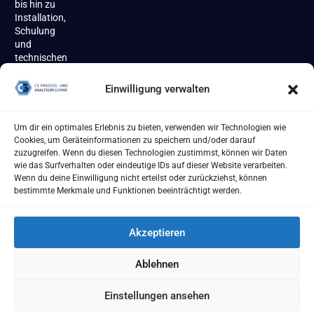
bis hin zu
Installation,
Schulung
und
technischen
Support
begleiten
Einwilligung verwalten
wir unsere
Kundinnen
und
Um dir ein optimales Erlebnis zu bieten, verwenden wir Technologien wie
Kunden
Cookies, um Geräteinformationen zu speichern und/oder darauf
zuverlässig
zuzugreifen. Wenn du diesen Technologien zustimmst, können wir Daten
über den
wie das Surfverhalten oder eindeutige IDs auf dieser Website verarbeiten.
gesamten
Wenn du deine Einwilligung nicht erteilst oder zurückziehst, können
Produktlebenszyklus.
bestimmte Merkmale und Funktionen beeinträchtigt werden.
Akzeptieren
Ablehnen
Impressum
AGB
Datenschutzerklärung
Cookie Richtlinie
Einstellungen ansehen
[year] - C3 Prozess- und Analysentechnik GmbH