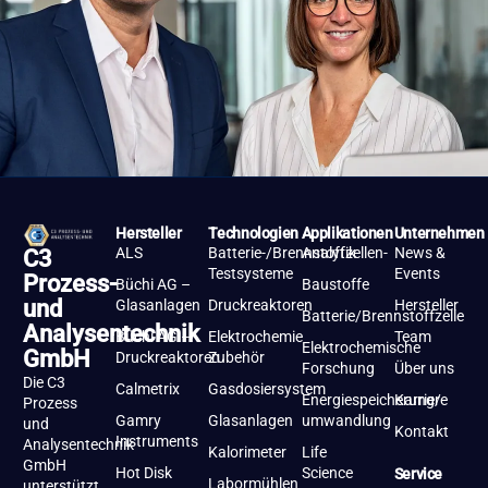
Hersteller
Technologien
Applikationen
Unternehmen
ALS
Batterie-/Brennstoffzellen-
Analytik
News &
C3
Testsysteme
Events
Prozess-
Büchi AG –
Baustoffe
und
Glasanlagen
Druckreaktoren
Hersteller
Batterie/Brennstoffzelle
Analysentechnik
Büchi AG –
Elektrochemie
Team
Elektrochemische
GmbH
Druckreaktoren
Zubehör
Forschung
Über uns
Die C3
Calmetrix
Gasdosiersystem
Energiespeicherung/-
Karriere
Prozess
Gamry
Glasanlagen
umwandlung
und
Kontakt
Instruments
Analysentechnik
Kalorimeter
Life
GmbH
Hot Disk
Science
Service
Labormühlen
unterstützt