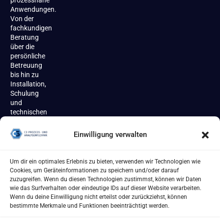
prozessnahe
Anwendungen.
Von der
fachkundigen
Beratung
über die
persönliche
Betreuung
bis hin zu
Installation,
Schulung
und
technischen
Support
begleiten
Einwilligung verwalten
wir unsere
Kundinnen
und
Um dir ein optimales Erlebnis zu bieten, verwenden wir Technologien wie
Kunden
Cookies, um Geräteinformationen zu speichern und/oder darauf
zuverlässig
zuzugreifen. Wenn du diesen Technologien zustimmst, können wir Daten
über den
wie das Surfverhalten oder eindeutige IDs auf dieser Website verarbeiten.
gesamten
Wenn du deine Einwilligung nicht erteilst oder zurückziehst, können
Produktlebenszyklus.
bestimmte Merkmale und Funktionen beeinträchtigt werden.