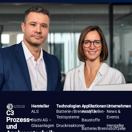
Hersteller
Technologien
Applikationen
Unternehmen
ALS
Batterie-/Brennstoffzellen-
Analytik
News &
C3
Testsysteme
Events
Prozess-
Büchi AG –
Baustoffe
und
Glasanlagen
Druckreaktoren
Hersteller
Batterie/Brennstoffzelle