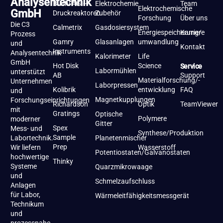
Analysentechnik
Büchi AG –
Elektrochemie
Team
Elektrochemische
GmbH
Druckreaktoren
Zubehör
Forschung
Über uns
Die C3
Calmetrix
Gasdosiersystem
Energiespeicherung/-
Karriere
Prozess
Gamry
Glasanlagen
umwandlung
und
Kontakt
Instruments
Analysentechnik
Kalorimeter
Life
GmbH
Hot Disk
Science
Service
Labormühlen
unterstützt
AB
Support
Materialforschung/-
Unternehmen
Laborpressen
Kolibrik
entwicklung
FAQ
und
Magnetkupplungen
Forschungseinrichtungen
Richardson
Optik
TeamViewer
mit
Gratings
Optische
Polymere
moderner
Gitter
Spex
Mess- und
Synthese/Produktion
Sample
Labortechnik.
Planetenmischer
Prep
Wir liefern
Wasserstoff
Potentiostaten/Galvanostaten
hochwertige
Thinky
Systeme
Quarzmikrowaage
und
Schmelzaufschluss
Anlagen
für Labor,
Wärmeleitfähigkeitsmessgerät
Technikum
und