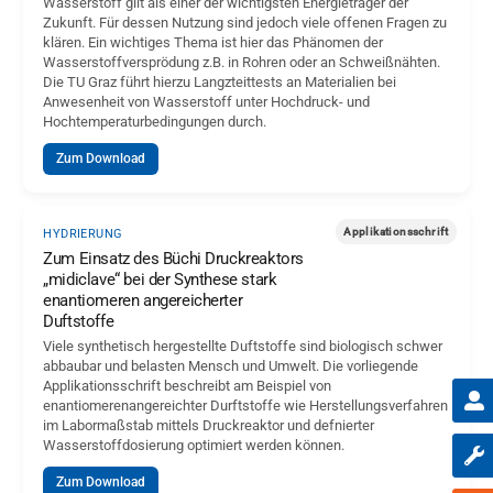
Wasserstoff gilt als einer der wichtigsten Energieträger der
Zukunft. Für dessen Nutzung sind jedoch viele offenen Fragen zu
klären. Ein wichtiges Thema ist hier das Phänomen der
Wasserstoffversprödung z.B. in Rohren oder an Schweißnähten.
Die TU Graz führt hierzu Langzteittests an Materialien bei
Anwesenheit von Wasserstoff unter Hochdruck- und
Hochtemperaturbedingungen durch.
Zum Download
Applikationsschrift
HYDRIERUNG
Zum Einsatz des Büchi Druckreaktors
„midiclave“ bei der Synthese stark
enantiomeren angereicherter
Duftstoffe
Viele synthetisch hergestellte Duftstoffe sind biologisch schwer
abbaubar und belasten Mensch und Umwelt. Die vorliegende
Applikationsschrift beschreibt am Beispiel von
enantiomerenangereichter Durftstoffe wie Herstellungsverfahren
im Labormaßstab mittels Druckreaktor und defnierter
Wasserstoffdosierung optimiert werden können.
Zum Download