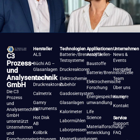
Hersteller
Technologien
Applikationen
Unternehmen
ALS
Batterie-/Brennstoffzellen-
Analytik
News &
C3
Testsysteme
Events
Prozess-
Büchi AG –
Baustoffe
und
Glasanlagen
Druckreaktoren
Hersteller
Batterie/Brennstoffzelle
Analysentechnik
Büchi AG –
Elektrochemie
Team
Elektrochemische
GmbH
Druckreaktoren
Zubehör
Forschung
Über uns
Die C3
Calmetrix
Gasdosiersystem
Energiespeicherung/-
Karriere
Prozess
Gamry
Glasanlagen
umwandlung
und
Kontakt
Instruments
Analysentechnik
Kalorimeter
Life
GmbH
Hot Disk
Science
Service
Labormühlen
unterstützt
AB
Support
Materialforschung/-
Unternehmen
Laborpressen
Kolibrik
entwicklung
FAQ
und
Magnetkupplungen
Forschungseinrichtungen