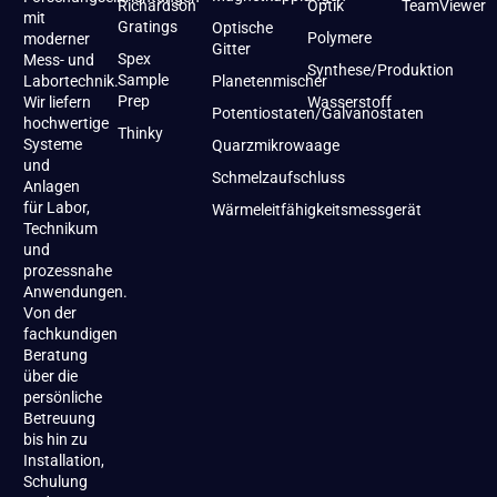
Richardson
Optik
TeamViewer
mit
Gratings
Optische
Polymere
moderner
Gitter
Spex
Mess- und
Synthese/Produktion
Sample
Labortechnik.
Planetenmischer
Prep
Wir liefern
Wasserstoff
Potentiostaten/Galvanostaten
hochwertige
Thinky
Systeme
Quarzmikrowaage
und
Schmelzaufschluss
Anlagen
für Labor,
Wärmeleitfähigkeitsmessgerät
Technikum
und
prozessnahe
Anwendungen.
Von der
fachkundigen
Beratung
über die
persönliche
Betreuung
bis hin zu
Installation,
Schulung