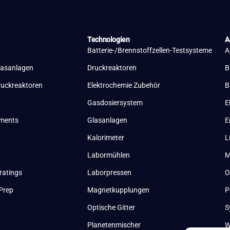
Technologien
A
Batterie-/Brennstoffzellen-Testsysteme
A
lasanlagen
Druckreaktoren
B
ruckreaktoren
Elektrochemie Zubehör
B
Gasdosiersystem
E
uments
Glasanlagen
E
Kalorimeter
L
Labormühlen
M
ratings
Laborpressen
O
Prep
Magnetkupplungen
P
Optische Gitter
S
Planetenmischer
W