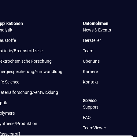
pplikationen
Unternehmen
nalytik
News & Events
austoffe
Hersteller
atterie/Brennstoffzelle
Team
lektrochemische Forschung
Über uns
nergiespeicherung/-umwandlung
Karriere
ife Science
Kontakt
aterialforschung/-entwicklung
Service
ptik
Support
olymere
FAQ
ynthese/Produktion
TeamViewer
asserstoff