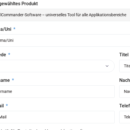
gewähltes Produkt
ma/Uni
ede
Titel
name
Nac
ail
Telef