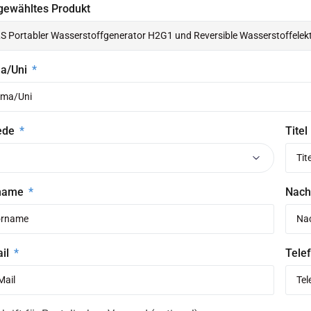
gewähltes Produkt
ma/Uni
ede
Titel
name
Nac
ail
Telef