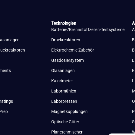
Technologien
A
Batterie-/Brennstoffzellen-Testsysteme
A
lasanlagen
Druckreaktoren
B
ruckreaktoren
Elektrochemie Zubehör
B
Gasdosiersystem
E
uments
Glasanlagen
E
Kalorimeter
L
Labormühlen
M
ratings
Laborpressen
O
Prep
Magnetkupplungen
P
Optische Gitter
S
Planetenmischer
W