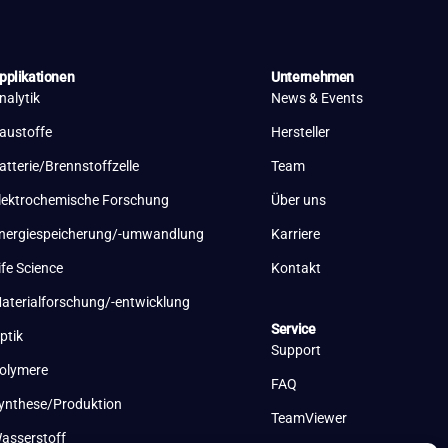
pplikationen
Unternehmen
nalytik
News & Events
austoffe
Hersteller
atterie/Brennstoffzelle
Team
lektrochemische Forschung
Über uns
nergiespeicherung/-umwandlung
Karriere
ife Science
Kontakt
aterialforschung/-entwicklung
Service
ptik
Support
olymere
FAQ
ynthese/Produktion
TeamViewer
asserstoff