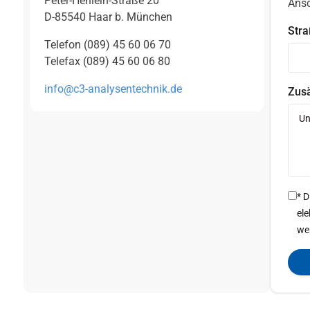
Peter-Henlein-Straße 20
Ansc
D-85540 Haar b. München
Str
Telefon (089) 45 60 06 70
Telefax (089) 45 60 06 80
info@c3-analysentechnik.de
Zusä
* 
el
we