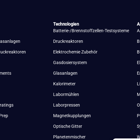
Technologien
A
Batterie-/Brennstoffzellen-Testsysteme
A
lasanlagen
Druckreaktoren
B
ruckreaktoren
Elektrochemie Zubehör
B
Gasdosiersystem
E
uments
Glasanlagen
E
Kalorimeter
L
Labormühlen
M
ratings
Laborpressen
O
Prep
Magnetkupplungen
P
Optische Gitter
S
Planetenmischer
W