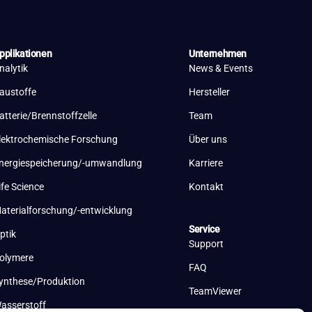
pplikationen
Unternehmen
nalytik
News & Events
austoffe
Hersteller
atterie/Brennstoffzelle
Team
lektrochemische Forschung
Über uns
nergiespeicherung/-umwandlung
Karriere
ife Science
Kontakt
aterialforschung/-entwicklung
Service
ptik
Support
olymere
FAQ
ynthese/Produktion
TeamViewer
asserstoff