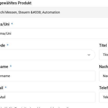
gewähltes Produkt
ma/Uni
ede
Titel
name
Nac
ail
Telef