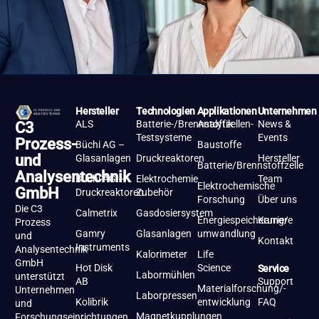
Hersteller
Technologien
Applikationen
Unternehmen
ALS
Batterie-/Brennstoffzellen-
Analytik
News &
C3
Testsysteme
Events
Prozess-
Büchi AG –
Baustoffe
und
Glasanlagen
Druckreaktoren
Hersteller
Batterie/Brennstoffzelle
Analysentechnik
Büchi AG –
Elektrochemie
Team
Elektrochemische
GmbH
Druckreaktoren
Zubehör
Forschung
Über uns
Die C3
Calmetrix
Gasdosiersystem
Energiespeicherung/-
Karriere
Prozess
Gamry
Glasanlagen
umwandlung
und
Kontakt
Instruments
Analysentechnik
Kalorimeter
Life
GmbH
Hot Disk
Science
Service
Labormühlen
unterstützt
AB
Support
Materialforschung/-
Unternehmen
Laborpressen
Kolibrik
entwicklung
FAQ
und
Magnetkupplungen
Forschungseinrichtungen