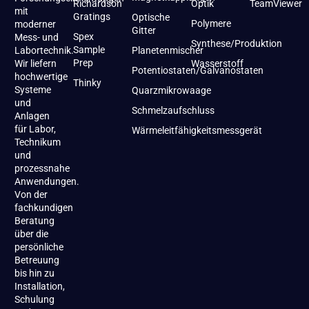
Richardson
Optik
TeamViewer
mit
Gratings
Optische
Polymere
moderner
Gitter
Spex
Mess- und
Synthese/Produktion
Sample
Labortechnik.
Planetenmischer
Prep
Wir liefern
Wasserstoff
Potentiostaten/Galvanostaten
hochwertige
Thinky
Systeme
Quarzmikrowaage
und
Schmelzaufschluss
Anlagen
für Labor,
Wärmeleitfähigkeitsmessgerät
Technikum
und
prozessnahe
Anwendungen.
Von der
fachkundigen
Beratung
über die
persönliche
Betreuung
bis hin zu
Installation,
Schulung