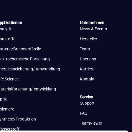
pplikationen
Unternehmen
nalytik
News & Events
austoffe
Hersteller
atterie/Brennstoffzelle
Team
lektrochemische Forschung
Über uns
nergiespeicherung/-umwandlung
Karriere
ife Science
Kontakt
aterialforschung/-entwicklung
Service
ptik
Support
olymere
FAQ
ynthese/Produktion
TeamViewer
asserstoff