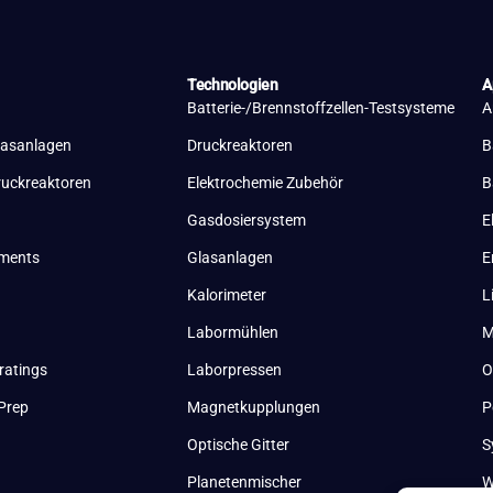
Technologien
A
Batterie-/Brennstoffzellen-Testsysteme
A
lasanlagen
Druckreaktoren
B
ruckreaktoren
Elektrochemie Zubehör
B
Gasdosiersystem
E
uments
Glasanlagen
E
Kalorimeter
L
Labormühlen
M
ratings
Laborpressen
O
Prep
Magnetkupplungen
P
Optische Gitter
S
Planetenmischer
W