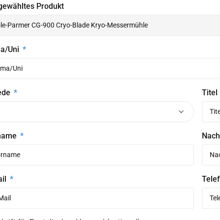
gewähltes Produkt
ma/Uni
ede
Titel
name
Nac
ail
Telef