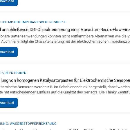
Download
OCHEMISCHE IMPEDANZSPEKTROSKOPIE
d anschließende DRT-Charakterisierung einer Vanadium-Redox-Flow-Einz
tionäre Batterieanwendungen könnten nicht entflammbare Alternativen wie die Va
 Auch hier erfolgt die Charakterisierung mit der elektrochemischen Impedanzsp
Download
GS, ELEKTRODEN
llung von homogenen Katalysatorpasten für Elektrochemische Sensore
chemische Sensoren werden z.B. im Schablonendruck hergestellt, dabei werden
te hat entscheidenden Einfluss auf die Qualität des Sensors. Die Thinky Zent
Download
RUNG, WASSERSTOFFSPEICHERUNG