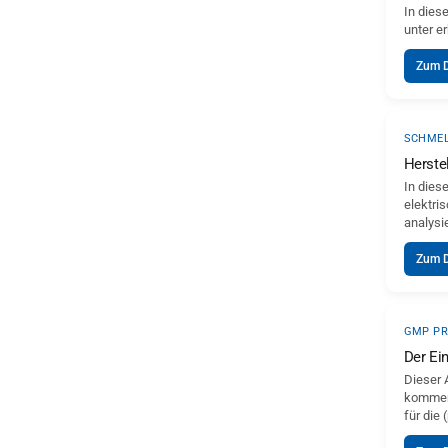
In dies
unter e
Zum 
SCHME
Herste
In dies
elektri
analysi
Zum 
GMP PR
Der Ei
Dieser 
kommerz
für die