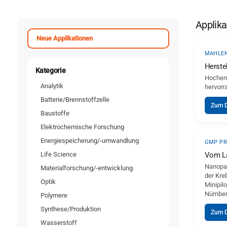
Applika
Neue Applikationen
MAHLEN
Herste
Kategorie
Hochene
Analytik
hervorr
Batterie/Brennstoffzelle
Zum 
Baustoffe
Elektrochemische Forschung
Energiespeicherung/-umwandlung
GMP PR
Life Science
Vom La
Nanopar
Materialforschung/-entwicklung
der Kre
Optik
Minipil
Nürnber
Polymere
Synthese/Produktion
Zum 
Wasserstoff