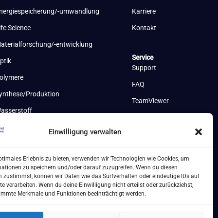
nergiespeicherung/-umwandlung
Karriere
ife Science
Kontakt
aterialforschung/-entwicklung
Service
ptik
Support
olymere
FAQ
ynthese/Produktion
TeamViewer
asserstoff
Einwilligung verwalten
ptimales Erlebnis zu bieten, verwenden wir Technologien wie Cookies, um
mationen zu speichern und/oder darauf zuzugreifen. Wenn du diesen
 zustimmst, können wir Daten wie das Surfverhalten oder eindeutige IDs auf
te verarbeiten. Wenn du deine Einwilligung nicht erteilst oder zurückziehst,
immte Merkmale und Funktionen beeinträchtigt werden.