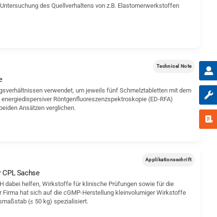
r Untersuchung des Quellverhaltens von z.B. Elastomerwerkstoffen
Technical Note
e
ngsverhältnissen verwendet, um jeweils fünf Schmelztabletten mit dem
s energiedispersiver Röntgenfluoreszenzspektroskopie (ED-RFA)
beiden Ansätzen verglichen.
Applikationsschrift
er CPL Sachse
dabei helfen, Wirkstoffe für klinische Prüfungen sowie für die
r Firma hat sich auf die cGMP-Herstellung kleinvolumiger Wirkstoffe
maßstab (≤ 50 kg) spezialisiert.