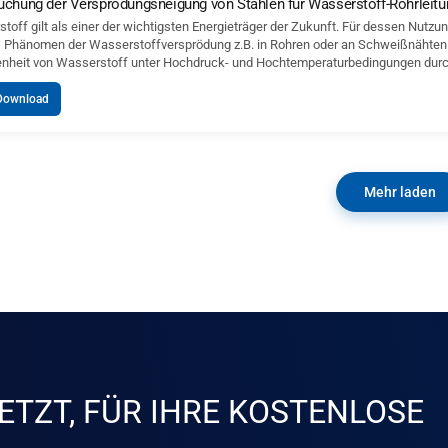
uchung der Versprödungsneigung von Stählen für Wasserstoff-Rohrleit
toff gilt als einer der wichtigsten Energieträger der Zukunft. Für dessen Nutzun
s Phänomen der Wasserstoffversprödung z.B. in Rohren oder an Schweißnähten. D
heit von Wasserstoff unter Hochdruck- und Hochtemperaturbedingungen durc
Download
Mehr laden
ETZT, FÜR IHRE KOSTENLOSE