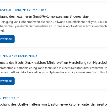
NVERMAHLUNG, ZELLAUFSCHLUSS
nigung des hexameren Smc5/6-Komplexes aus S. cerevisiae
 Reinigung von Hefe erschwert die zähe Zellwand eine effiziente Zelllyse. Als Al
hanische Lyse durch Gefriermahlen an. In dieser Applikationsschrift in englisc
igt.
Download
HERMALE CARBONISIERUNG
nsatz des Büchi Druckreaktors“Miniclave“ zur Herstellung von Hydrokoh
drothermale Karbonisierung kann technisch in einem Reaktor unter erhöhtem Dr
tionsschrift wird die Herstellung von Hydrokohle aus Lignin in einem Büchi Dru
Download
L PROPERTIES
uchung des Quellverhaltens von Elastomerwerkstoffen unter den in-sit