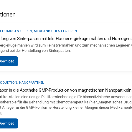
tionen
-HOMOGENISIEREN, MECHANISCHES LEGIEREN
llung von Sinterpasten mittels Hochenergiekugelmahlen und Homogenis
rgiekugelmahlen wird zum Feinstvermahlen und zum mechanischen Legieren von
agend bei der Herstellung von Sinterpasten.
Download
ODUKTION, NANOPARTIKEL
bor in die Apotheke GMP-Produktion von magnetischen Nanopartikeln
tikel stellen eine riesige Plattformtechnologie für biomedizinische Anwendungen
bstherapie für die Behandlung mit Chemotherapeutika (hier „Magnetisches Drug Ta
ot Anlage für die GMP-konforme Herstellung kleiner Mengen dieser Medikamente 
g.
Download