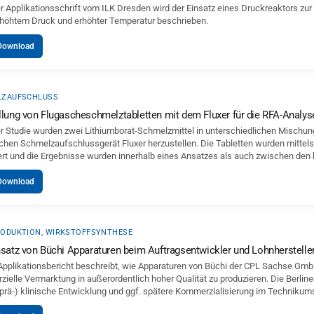
er Applikationsschrift vom ILK Dresden wird der Einsatz eines Druckreaktors zu
rhöhtem Druck und erhöhter Temperatur beschrieben.
Download
LZAUFSCHLUSS
llung von Flugascheschmelztabletten mit dem Fluxer für die RFA-Analys
er Studie wurden zwei Lithiumborat-Schmelzmittel in unterschiedlichen Mischu
schen Schmelzaufschlussgerät Fluxer herzustellen. Die Tabletten wurden mittel
ert und die Ergebnisse wurden innerhalb eines Ansatzes als auch zwischen den 
Download
ODUKTION, WIRKSTOFFSYNTHESE
nsatz von Büchi Apparaturen beim Auftragsentwickler und Lohnherstell
Applikationsbericht beschreibt, wie Apparaturen von Büchi der CPL Sachse GmbH 
ielle Vermarktung in außerordentlich hoher Qualität zu produzieren. Die Berline
 (prä-) klinische Entwicklung und ggf. spätere Kommerzialisierung im Technikums