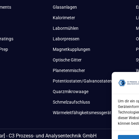
uments
Glasanlagen
E
Kalorimeter
L
Labormühlen
M
ratings
Laborpressen
O
Prep
Magnetkupplungen
P
Optische Gitter
S
Planetenmischer
W
Potentiostaten/Galvanostaten
Quarzmikrowaage
Um dir ein o
Schmelzaufschluss
Geräteinfor
Technologien
Wärmeleitfähigkeitsmessgerät
dieser Websi
können best
ar] - C3 Prozess- und Analysentechnik GmbH