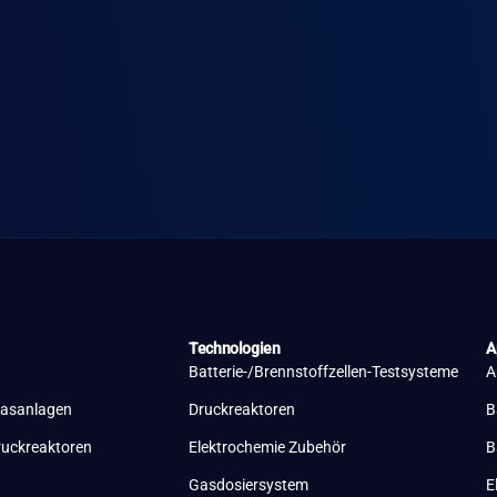
Technologien
A
Batterie-/Brennstoffzellen-Testsysteme
A
lasanlagen
Druckreaktoren
B
ruckreaktoren
Elektrochemie Zubehör
B
Gasdosiersystem
E