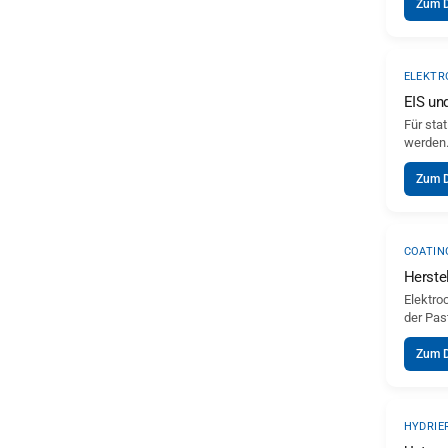
Zum 
ELEKTR
EIS un
Für sta
werden.
Zum 
COATIN
Herste
Elektro
der Pas
Zum 
HYDRIE