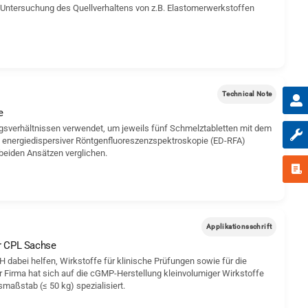
r Untersuchung des Quellverhaltens von z.B. Elastomerwerkstoffen
Technical Note
e
ngsverhältnissen verwendet, um jeweils fünf Schmelztabletten mit dem
s energiedispersiver Röntgenfluoreszenzspektroskopie (ED-RFA)
beiden Ansätzen verglichen.
Applikationsschrift
er CPL Sachse
dabei helfen, Wirkstoffe für klinische Prüfungen sowie für die
r Firma hat sich auf die cGMP-Herstellung kleinvolumiger Wirkstoffe
maßstab (≤ 50 kg) spezialisiert.