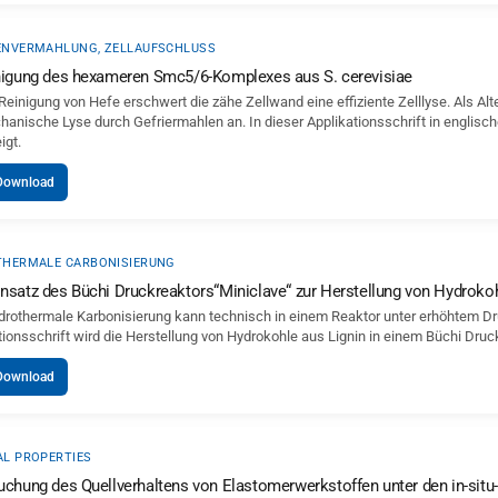
NVERMAHLUNG, ZELLAUFSCHLUSS
nigung des hexameren Smc5/6-Komplexes aus S. cerevisiae
 Reinigung von Hefe erschwert die zähe Zellwand eine effiziente Zelllyse. Als Al
hanische Lyse durch Gefriermahlen an. In dieser Applikationsschrift in englisc
igt.
Download
HERMALE CARBONISIERUNG
nsatz des Büchi Druckreaktors“Miniclave“ zur Herstellung von Hydrokoh
drothermale Karbonisierung kann technisch in einem Reaktor unter erhöhtem Dr
tionsschrift wird die Herstellung von Hydrokohle aus Lignin in einem Büchi Dru
Download
L PROPERTIES
uchung des Quellverhaltens von Elastomerwerkstoffen unter den in-sit