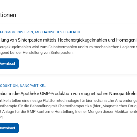
tionen
-HOMOGENISIEREN, MECHANISCHES LEGIEREN
llung von Sinterpasten mittels Hochenergiekugelmahlen und Homogenis
rgiekugelmahlen wird zum Feinstvermahlen und zum mechanischen Legieren von
agend bei der Herstellung von Sinterpasten.
Download
ODUKTION, NANOPARTIKEL
bor in die Apotheke GMP-Produktion von magnetischen Nanopartikeln
tikel stellen eine riesige Plattformtechnologie für biomedizinische Anwendungen
bstherapie für die Behandlung mit Chemotherapeutika (hier „Magnetisches Drug Ta
ot Anlage für die GMP-konforme Herstellung kleiner Mengen dieser Medikamente 
g.
Download