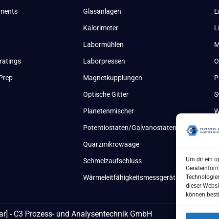
uments
Glasanlagen
E
Kalorimeter
L
Labormühlen
M
ratings
Laborpressen
O
Prep
Magnetkupplungen
P
Optische Gitter
S
Planetenmischer
W
Potentiostaten/Galvanostaten
Quarzmikrowaage
Um dir ein o
Schmelzaufschluss
Geräteinfor
Technologien
Wärmeleitfähigkeitsmessgerät
dieser Websi
können best
ar] - C3 Prozess- und Analysentechnik GmbH