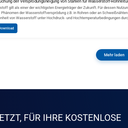
uchung der Versprödungsneigung von Stählen für Wasserstoff-Rohrleit
toff gilt als einer der wichtigsten Energieträger der Zukunft. Für dessen Nutzun
s Phänomen der Wasserstoffversprödung z.B. in Rohren oder an Schweißnähten. D
heit von Wasserstoff unter Hochdruck- und Hochtemperaturbedingungen durc
Download
Mehr laden
ETZT, FÜR IHRE KOSTENLOSE