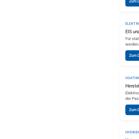
Zum 
ELEKTR
EIS un
Für sta
werden.
Zum 
COATIN
Herste
Elektro
der Pas
Zum 
HYDRIE