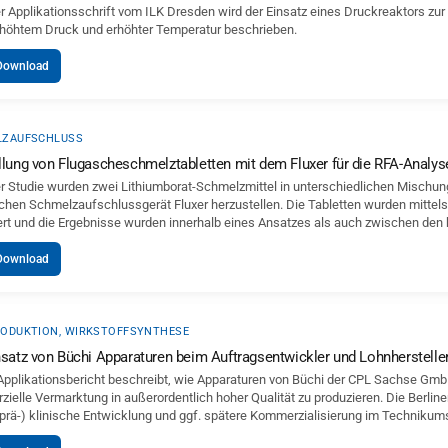
er Applikationsschrift vom ILK Dresden wird der Einsatz eines Druckreaktors zu
rhöhtem Druck und erhöhter Temperatur beschrieben.
Download
LZAUFSCHLUSS
llung von Flugascheschmelztabletten mit dem Fluxer für die RFA-Analys
er Studie wurden zwei Lithiumborat-Schmelzmittel in unterschiedlichen Mischu
schen Schmelzaufschlussgerät Fluxer herzustellen. Die Tabletten wurden mittel
ert und die Ergebnisse wurden innerhalb eines Ansatzes als auch zwischen den 
Download
ODUKTION, WIRKSTOFFSYNTHESE
nsatz von Büchi Apparaturen beim Auftragsentwickler und Lohnherstell
Applikationsbericht beschreibt, wie Apparaturen von Büchi der CPL Sachse GmbH 
ielle Vermarktung in außerordentlich hoher Qualität zu produzieren. Die Berline
 (prä-) klinische Entwicklung und ggf. spätere Kommerzialisierung im Technikums