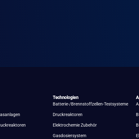
Technologien
A
Batterie-/Brennstoffzellen-Testsysteme
A
lasanlagen
Druckreaktoren
B
ruckreaktoren
Elektrochemie Zubehör
B
Gasdosiersystem
E