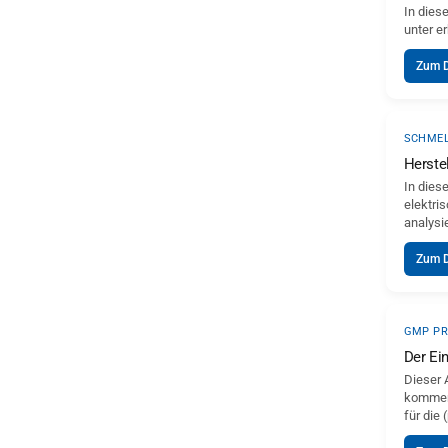
In dies
unter e
Zum 
SCHME
Herste
In dies
elektri
analysi
Zum 
GMP PR
Der Ei
Dieser 
kommerz
für die