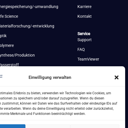
nergiespeicherung/-umwandlung
Karriere
ife Science
Kontakt
aterialforschung/-entwicklung
Service
ptik
Support
olymere
FAQ
ynthese/Produktion
TeamViewer
asserstoff
Einwilligung verwalten
ptimales Erlebnis zu bieten, verwenden wir Technologien wie Cookies, um
mationen zu speichern und/oder darauf zuzugreifen. Wenn du diesen
 zustimmst, können wir Daten wie das Surfverhalten oder eindeutige IDs auf
te verarbeiten. Wenn du deine Einwilligung nicht erteilst oder zurückziehst,
immte Merkmale und Funktionen beeinträchtigt werden.