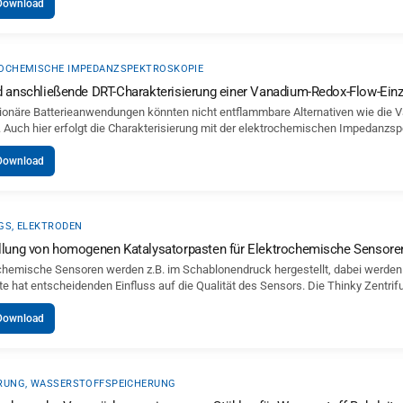
Download
OCHEMISCHE IMPEDANZSPEKTROSKOPIE
d anschließende DRT-Charakterisierung einer Vanadium-Redox-Flow-Einz
tionäre Batterieanwendungen könnten nicht entflammbare Alternativen wie die Va
 Auch hier erfolgt die Charakterisierung mit der elektrochemischen Impedanzsp
Download
GS, ELEKTRODEN
llung von homogenen Katalysatorpasten für Elektrochemische Sensore
chemische Sensoren werden z.B. im Schablonendruck hergestellt, dabei werden
te hat entscheidenden Einfluss auf die Qualität des Sensors. Die Thinky Zent
Download
RUNG, WASSERSTOFFSPEICHERUNG