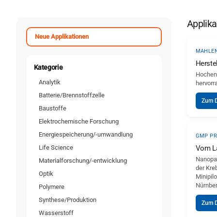
Applika
Neue Applikationen
MAHLEN
Herste
Kategorie
Hochene
Analytik
hervorr
Batterie/Brennstoffzelle
Zum 
Baustoffe
Elektrochemische Forschung
Energiespeicherung/-umwandlung
GMP PR
Life Science
Vom La
Nanopar
Materialforschung/-entwicklung
der Kre
Optik
Minipil
Nürnber
Polymere
Synthese/Produktion
Zum 
Wasserstoff