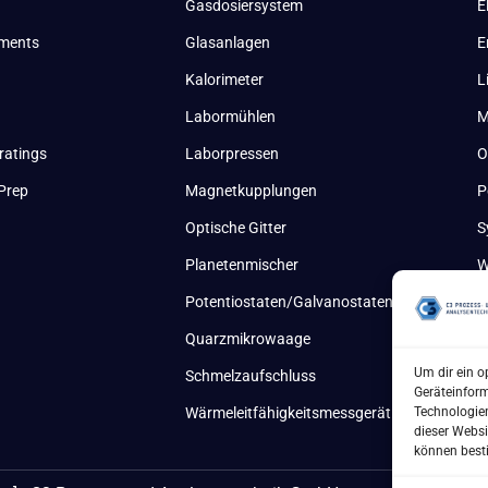
Gasdosiersystem
E
uments
Glasanlagen
E
Kalorimeter
L
Labormühlen
M
ratings
Laborpressen
O
Prep
Magnetkupplungen
P
Optische Gitter
S
Planetenmischer
W
Potentiostaten/Galvanostaten
Quarzmikrowaage
Um dir ein o
Schmelzaufschluss
Geräteinfor
Technologien
Wärmeleitfähigkeitsmessgerät
dieser Websi
können best