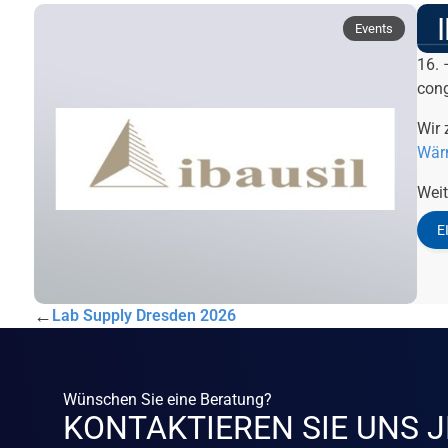
Events
16. 
cong
Wir 
Wärm
Weit
E
←
Lab Supply Dresden 2026
Wünschen Sie eine Beratung?
KONTAKTIEREN SIE UNS J