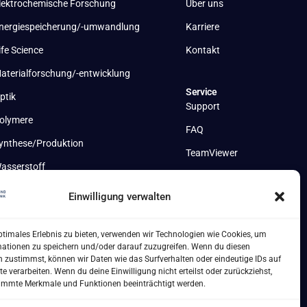
lektrochemische Forschung
Über uns
nergiespeicherung/-umwandlung
Karriere
ife Science
Kontakt
aterialforschung/-entwicklung
Service
ptik
Support
olymere
FAQ
ynthese/Produktion
TeamViewer
asserstoff
Einwilligung verwalten
ptimales Erlebnis zu bieten, verwenden wir Technologien wie Cookies, um
mationen zu speichern und/oder darauf zuzugreifen. Wenn du diesen
 zustimmst, können wir Daten wie das Surfverhalten oder eindeutige IDs auf
te verarbeiten. Wenn du deine Einwilligung nicht erteilst oder zurückziehst,
immte Merkmale und Funktionen beeinträchtigt werden.