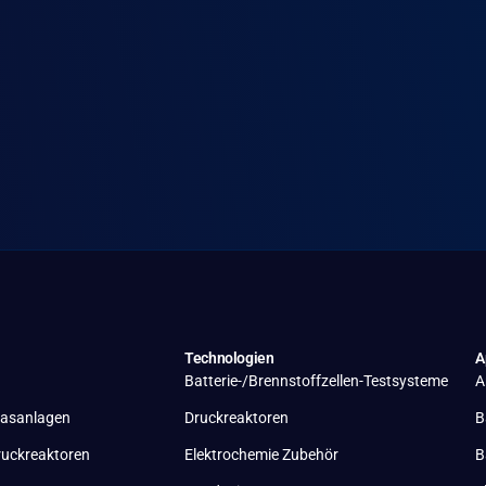
Technologien
A
Batterie-/Brennstoffzellen-Testsysteme
A
lasanlagen
Druckreaktoren
B
ruckreaktoren
Elektrochemie Zubehör
B