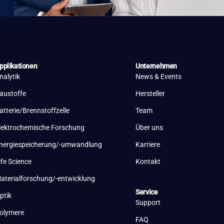
pplikationen
Unternehmen
nalytik
News & Events
austoffe
Hersteller
atterie/Brennstoffzelle
Team
lektrochemische Forschung
Über uns
nergiespeicherung/-umwandlung
Karriere
ife Science
Kontakt
aterialforschung/-entwicklung
Service
ptik
Support
olymere
FAQ