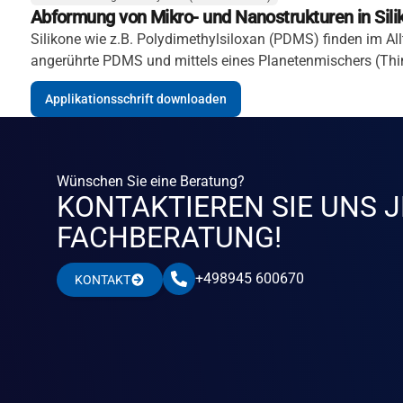
Abformung von Mikro- und Nanostrukturen in Sili
Silikone wie z.B. Polydimethylsiloxan (PDMS) finden im Allt
angerührte PDMS und mittels eines Planetenmischers (Th
Applikationsschrift downloaden
Wünschen Sie eine Beratung?
KONTAKTIEREN SIE UNS J
FACHBERATUNG!
+498945 600670
KONTAKT