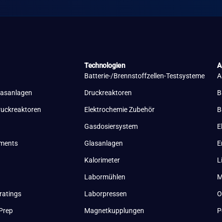
Technologien
A
Batterie-/Brennstoffzellen-Testsysteme
A
lasanlagen
Druckreaktoren
B
ruckreaktoren
Elektrochemie Zubehör
B
Gasdosiersystem
E
uments
Glasanlagen
E
Kalorimeter
L
Labormühlen
M
ratings
Laborpressen
O
Prep
Magnetkupplungen
P