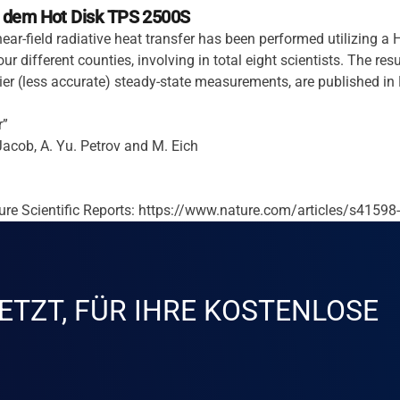
t dem Hot Disk TPS 2500S
ear-field radiative heat transfer has been performed utilizing 
our different counties, involving in total eight scientists. The r
lier (less accurate) steady-state measurements, are published in 
r”
 Jacob, A. Yu. Petrov and M. Eich
ture Scientific Reports: https://www.nature.com/articles/s4159
ETZT, FÜR IHRE KOSTENLOSE