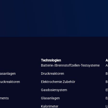
Technologien
A
Batterie-/Brennstoffzellen-Testsysteme
A
lasanlagen
Druckreaktoren
B
ruckreaktoren
Elektrochemie Zubehör
B
Gasdosiersystem
E
uments
Glasanlagen
E
Kalorimeter
L