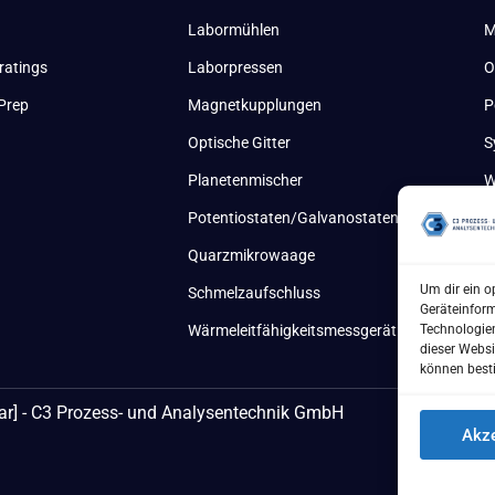
Labormühlen
M
ratings
Laborpressen
O
Prep
Magnetkupplungen
P
Optische Gitter
S
Planetenmischer
W
Potentiostaten/Galvanostaten
Quarzmikrowaage
Um dir ein o
Schmelzaufschluss
Geräteinfor
Technologien
Wärmeleitfähigkeitsmessgerät
dieser Websi
können best
ar] - C3 Prozess- und Analysentechnik GmbH
Akze