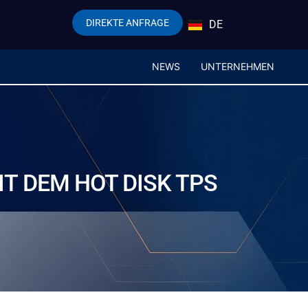
DIREKTE ANFRAGE
DE
EN
NEWS
UNTERNEHMEN
T DEM HOT DISK TPS