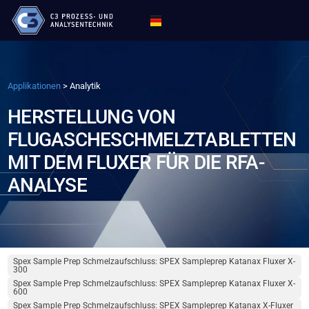
Applikationen
>
Analytik
HERSTELLUNG VON
FLUGASCHESCHMELZTABLETTEN
MIT DEM FLUXER FÜR DIE RFA-
ANALYSE
Spex Sample Prep Schmelzaufschluss: SPEX Sampleprep Katanax Fluxer X-
300
Spex Sample Prep Schmelzaufschluss: SPEX Sampleprep Katanax Fluxer X-
600
Spex Sample Prep Schmelzaufschluss: SPEX Sampleprep Katanax X-Fluxer