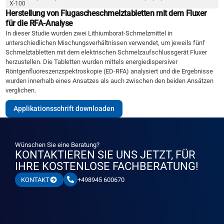
X-100
Herstellung von Flugascheschmelztabletten mit dem Fluxer
für die RFA-Analyse
In dieser Studie wurden zwei Lithiumborat-Schmelzmittel in
unterschiedlichen Mischungsverhältnissen verwendet, um jeweils fünf
Schmelztabletten mit dem elektrischen Schmelzaufschlussgerät Fluxer
herzustellen. Die Tabletten wurden mittels energiedispersiver
Röntgenfluoreszenzspektroskopie (ED-RFA) analysiert und die Ergebnisse
wurden innerhalb eines Ansatzes als auch zwischen den beiden Ansätzen
verglichen.
Applikationsschrift downloaden
Wünschen Sie eine Beratung?
KONTAKTIEREN SIE UNS JETZT, FÜR
IHRE KOSTENLOSE FACHBERATUNG!
+498945 600670
KONTAKT