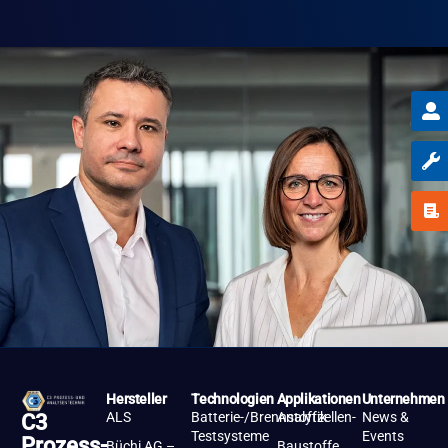
Hersteller
Technologien
Applikationen
Unternehmen
ALS
Batterie-/Brennstoffzellen-
Analytik
News &
C3
Testsysteme
Events
Prozess-
Büchi AG –
Baustoffe