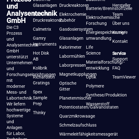
und
Glasanlagen
Druckreaktoren
Hersteller
Batterie/Brennstoffzelle
Analysentechnik
Büchi AG –
Elektrochemie
Team
Elektrochemische
GmbH
Druckreaktoren
Zubehör
Forschung
Über uns
Die C3
Calmetrix
Gasdosiersystem
Energiespeicherung/-
Karriere
Prozess
Gamry
Glasanlagen
umwandlung
und
Kontakt
Instruments
Analysentechnik
Kalorimeter
Life
GmbH
Hot Disk
Science
Service
Labormühlen
unterstützt
AB
Support
Materialforschung/-
Unternehmen
Laborpressen
Kolibrik
entwicklung
FAQ
und
Magnetkupplungen
Forschungseinrichtungen
Richardson
Optik
TeamViewer
mit
Gratings
Optische
Polymere
moderner
Gitter
Spex
Mess- und
Synthese/Produktion
Sample
Labortechnik.
Planetenmischer
Prep
Wir liefern
Wasserstoff
Potentiostaten/Galvanostaten
hochwertige
Thinky
Systeme
Quarzmikrowaage
und
Schmelzaufschluss
Anlagen
für Labor,
Wärmeleitfähigkeitsmessgerät