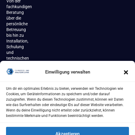
Von der
fachkundigen
Beratung
über die
persönliche
Betreuung
bis hin zu
Installation,
Schulung
und
technischen
Support
begleiten
Einwilligung verwalten
wir unsere
Kundinnen
und
Um dir ein optimales Erlebnis zu bieten, verwenden wir Technologien wie
Kunden
Cookies, um Geräteinformationen zu speichern und/oder darauf
zuverlässig
zuzugreifen. Wenn du diesen Technologien zustimmst, können wir Daten
über den
wie das Surfverhalten oder eindeutige IDs auf dieser Website verarbeiten.
gesamten
Wenn du deine Einwilligung nicht erteilst oder zurückziehst, können
Produktlebenszyklus.
bestimmte Merkmale und Funktionen beeinträchtigt werden.
Akzeptieren