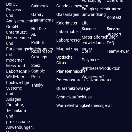
Forschung
Über uns
Die C3
Calmetrix
Gasdosiersystem
Energiespeicherung/-
Karriere
Prozess
Gamry
Glasanlagen
umwandlung
und
Kontakt
Instruments
Analysentechnik
Kalorimeter
Life
GmbH
Hot Disk
Science
Service
Labormühlen
unterstützt
AB
Support
Materialforschung/-
Unternehmen
Laborpressen
Kolibrik
entwicklung
FAQ
und
Magnetkupplungen
Forschungseinrichtungen
Richardson
Optik
TeamViewer
mit
Gratings
Optische
Polymere
moderner
Gitter
Spex
Mess- und
Synthese/Produktion
Sample
Labortechnik.
Planetenmischer
Prep
Wir liefern
Wasserstoff
Potentiostaten/Galvanostaten
hochwertige
Thinky
Systeme
Quarzmikrowaage
und
Schmelzaufschluss
Anlagen
für Labor,
Wärmeleitfähigkeitsmessgerät
Technikum
und
prozessnahe
Anwendungen.