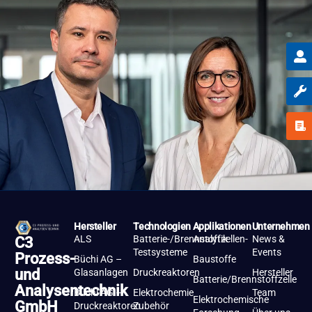
Hersteller
Technologien
Applikationen
Unternehmen
ALS
Batterie-/Brennstoffzellen-
Analytik
News &
C3
Testsysteme
Events
Prozess-
Büchi AG –
Baustoffe
und
Glasanlagen
Druckreaktoren
Hersteller
Batterie/Brennstoffzelle
Analysentechnik
Büchi AG –
Elektrochemie
Team
Elektrochemische
GmbH
Druckreaktoren
Zubehör