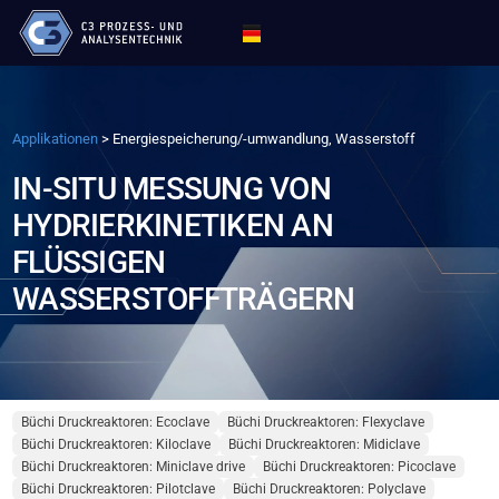
Applikationen
>
Energiespeicherung/-umwandlung, Wasserstoff
IN-SITU MESSUNG VON
HYDRIERKINETIKEN AN
FLÜSSIGEN
WASSERSTOFFTRÄGERN
Büchi Druckreaktoren: Ecoclave
Büchi Druckreaktoren: Flexyclave
Büchi Druckreaktoren: Kiloclave
Büchi Druckreaktoren: Midiclave
Büchi Druckreaktoren: Miniclave drive
Büchi Druckreaktoren: Picoclave
Büchi Druckreaktoren: Pilotclave
Büchi Druckreaktoren: Polyclave