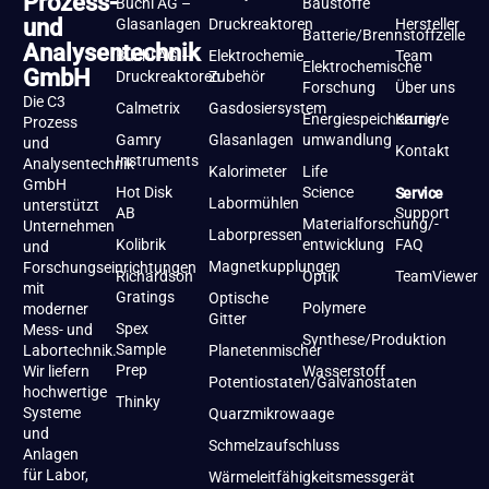
Prozess-
Büchi AG –
Baustoffe
und
Glasanlagen
Druckreaktoren
Hersteller
Batterie/Brennstoffzelle
Analysentechnik
Büchi AG –
Elektrochemie
Team
Elektrochemische
GmbH
Druckreaktoren
Zubehör
Forschung
Über uns
Die C3
Calmetrix
Gasdosiersystem
Energiespeicherung/-
Karriere
Prozess
Gamry
Glasanlagen
umwandlung
und
Kontakt
Instruments
Analysentechnik
Kalorimeter
Life
GmbH
Hot Disk
Science
Service
Labormühlen
unterstützt
AB
Support
Materialforschung/-
Unternehmen
Laborpressen
Kolibrik
entwicklung
FAQ
und
Magnetkupplungen
Forschungseinrichtungen
Richardson
Optik
TeamViewer
mit
Gratings
Optische
Polymere
moderner
Gitter
Spex
Mess- und
Synthese/Produktion
Sample
Labortechnik.
Planetenmischer
Prep
Wir liefern
Wasserstoff
Potentiostaten/Galvanostaten
hochwertige
Thinky
Systeme
Quarzmikrowaage
und
Schmelzaufschluss
Anlagen
für Labor,
Wärmeleitfähigkeitsmessgerät