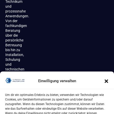
Technikum
und
prozessnahe
Anwendungen.
Von der
fachkundigen
Beratung
über die
persönliche
Betreuung
bis hin zu
Installation,
Schulung
und
technischen
Support
begleiten
Einwilligung verwalten
wir unsere
Kundinnen
und
Um dir ein optimales Erlebnis zu bieten, verwenden wir Technologien wie
Kunden
Cookies, um Geräteinformationen zu speichern und/oder darauf
zuverlässig
zuzugreifen. Wenn du diesen Technologien zustimmst, können wir Daten
über den
wie das Surfverhalten oder eindeutige IDs auf dieser Website verarbeiten.
gesamten
Wenn du deine Einwilligung nicht erteilst oder zurückziehst, können