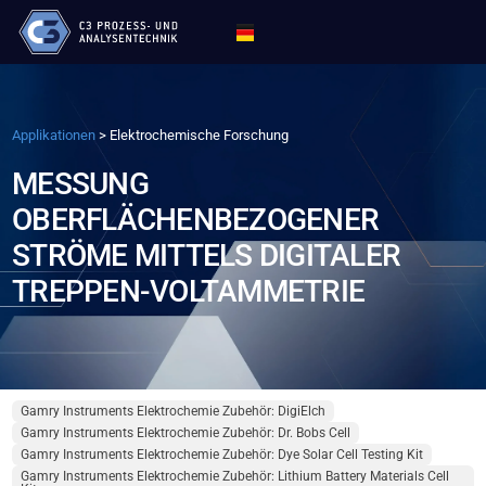
Applikationen
>
Elektrochemische Forschung
MESSUNG
OBERFLÄCHENBEZOGENER
STRÖME MITTELS DIGITALER
TREPPEN-VOLTAMMETRIE
Gamry Instruments Elektrochemie Zubehör: DigiElch
Gamry Instruments Elektrochemie Zubehör: Dr. Bobs Cell
Gamry Instruments Elektrochemie Zubehör: Dye Solar Cell Testing Kit
Gamry Instruments Elektrochemie Zubehör: Lithium Battery Materials Cell