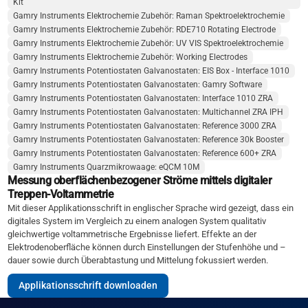
Kit
Gamry Instruments Elektrochemie Zubehör: Raman Spektroelektrochemie
Gamry Instruments Elektrochemie Zubehör: RDE710 Rotating Electrode
Gamry Instruments Elektrochemie Zubehör: UV VIS Spektroelektrochemie
Gamry Instruments Elektrochemie Zubehör: Working Electrodes
Gamry Instruments Potentiostaten Galvanostaten: EIS Box - Interface 1010
Gamry Instruments Potentiostaten Galvanostaten: Gamry Software
Gamry Instruments Potentiostaten Galvanostaten: Interface 1010 ZRA
Gamry Instruments Potentiostaten Galvanostaten: Multichannel ZRA IPH
Gamry Instruments Potentiostaten Galvanostaten: Reference 3000 ZRA
Gamry Instruments Potentiostaten Galvanostaten: Reference 30k Booster
Gamry Instruments Potentiostaten Galvanostaten: Reference 600+ ZRA
Gamry Instruments Quarzmikrowaage: eQCM 10M
Messung oberflächenbezogener Ströme mittels digitaler
Treppen-Voltammetrie
Mit dieser Applikationsschrift in englischer Sprache wird gezeigt, dass ein
digitales System im Vergleich zu einem analogen System qualitativ
gleichwertige voltammetrische Ergebnisse liefert. Effekte an der
Elektrodenoberfläche können durch Einstellungen der Stufenhöhe und –
dauer sowie durch Überabtastung und Mittelung fokussiert werden.
Applikationsschrift downloaden