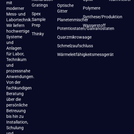
mit
Gratings
Optische
Polymere
moderner
Gitter
Spex
Mess- und
Synthese/Produktion
Sample
Labortechnik.
Planetenmischer
Prep
Wir liefern
Wasserstoff
Potentiostaten/Galvanostaten
hochwertige
Thinky
Systeme
Quarzmikrowaage
und
Schmelzaufschluss
Anlagen
für Labor,
Wärmeleitfähigkeitsmessgerät
Technikum
und
prozessnahe
Anwendungen.
Von der
fachkundigen
Beratung
über die
persönliche
Betreuung
bis hin zu
Installation,
Schulung
und