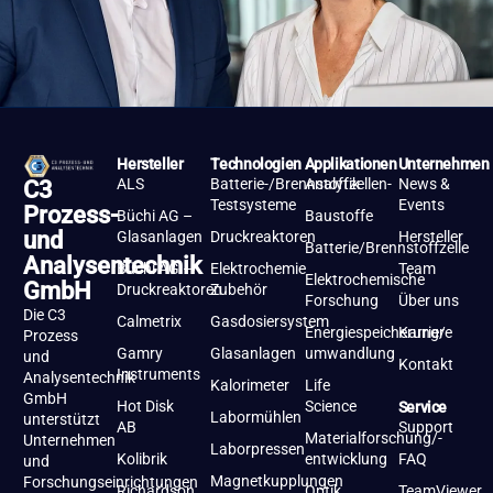
Hersteller
Technologien
Applikationen
Unternehmen
ALS
Batterie-/Brennstoffzellen-
Analytik
News &
C3
Testsysteme
Events
Prozess-
Büchi AG –
Baustoffe
und
Glasanlagen
Druckreaktoren
Hersteller
Batterie/Brennstoffzelle
Analysentechnik
Büchi AG –
Elektrochemie
Team
Elektrochemische
GmbH
Druckreaktoren
Zubehör
Forschung
Über uns
Die C3
Calmetrix
Gasdosiersystem
Energiespeicherung/-
Karriere
Prozess
Gamry
Glasanlagen
umwandlung
und
Kontakt
Instruments
Analysentechnik
Kalorimeter
Life
GmbH
Hot Disk
Science
Service
Labormühlen
unterstützt
AB
Support
Materialforschung/-
Unternehmen
Laborpressen
Kolibrik
entwicklung
FAQ
und
Magnetkupplungen
Forschungseinrichtungen
Richardson
Optik
TeamViewer