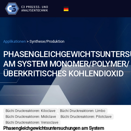
Applikationen
>
Synthese/Produktion
PHASENGLEICHGEWICHTSUNTER
AM SYSTEM MONOMER/POLYMER/
ÜBERKRITISCHES KOHLENDIOXID
Büchi Druckreaktoren: Kiloclave
Büchi Druckreaktoren: Limbo
Büchi Druckreaktoren: Midiclave
Büchi Druckreaktoren: Pilotclave
Büchi Druckreaktoren: Versoclave
Phasengleichgewichtsuntersuchungen am System