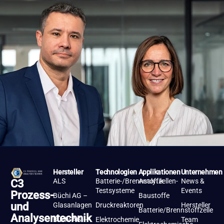
Hersteller
Technologien
Applikationen
Unternehmen
ALS
Batterie-/Brennstoffzellen-
Analytik
News &
C3
Testsysteme
Events
Prozess-
Büchi AG –
Baustoffe
und
Glasanlagen
Druckreaktoren
Hersteller
Batterie/Brennstoffzelle
Analysentechnik
Büchi AG –
Elektrochemie
Team