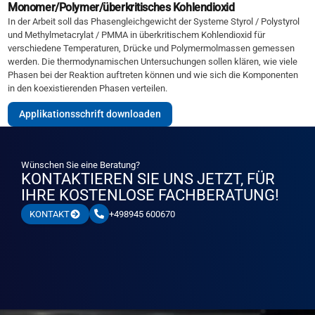
Monomer/Polymer/überkritisches Kohlendioxid
In der Arbeit soll das Phasengleichgewicht der Systeme Styrol / Polystyrol
und Methylmetacrylat / PMMA in überkritischem Kohlendioxid für
verschiedene Temperaturen, Drücke und Polymermolmassen gemessen
werden. Die thermodynamischen Untersuchungen sollen klären, wie viele
Phasen bei der Reaktion auftreten können und wie sich die Komponenten
in den koexistierenden Phasen verteilen.
Applikationsschrift downloaden
Wünschen Sie eine Beratung?
KONTAKTIEREN SIE UNS JETZT, FÜR
IHRE KOSTENLOSE FACHBERATUNG!
+498945 600670
KONTAKT