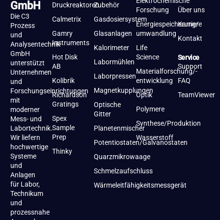
Elektrochemische
GmbH
Druckreaktoren
Zubehör
Forschung
Über uns
Die C3
Calmetrix
Gasdosiersystem
Energiespeicherung/-
Karriere
Prozess
Gamry
Glasanlagen
umwandlung
und
Kontakt
Instruments
Analysentechnik
Kalorimeter
Life
GmbH
Hot Disk
Science
Service
Labormühlen
unterstützt
AB
Support
Materialforschung/-
Unternehmen
Laborpressen
Kolibrik
entwicklung
FAQ
und
Magnetkupplungen
Forschungseinrichtungen
Richardson
Optik
TeamViewer
mit
Gratings
Optische
Polymere
moderner
Gitter
Spex
Mess- und
Synthese/Produktion
Sample
Labortechnik.
Planetenmischer
Prep
Wir liefern
Wasserstoff
Potentiostaten/Galvanostaten
hochwertige
Thinky
Systeme
Quarzmikrowaage
und
Schmelzaufschluss
Anlagen
für Labor,
Wärmeleitfähigkeitsmessgerät
Technikum
und
prozessnahe