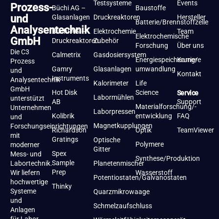
Testsysteme
Events
Prozess-
Büchi AG –
Baustoffe
und
Glasanlagen
Druckreaktoren
Hersteller
Batterie/Brennstoffzelle
Analysentechnik
Büchi AG –
Elektrochemie
Team
Elektrochemische
GmbH
Druckreaktoren
Zubehör
Forschung
Über uns
Die C3
Calmetrix
Gasdosiersystem
Energiespeicherung/-
Karriere
Prozess
Gamry
Glasanlagen
umwandlung
und
Kontakt
Instruments
Analysentechnik
Kalorimeter
Life
GmbH
Hot Disk
Science
Service
Labormühlen
unterstützt
AB
Support
Materialforschung/-
Unternehmen
Laborpressen
Kolibrik
entwicklung
FAQ
und
Magnetkupplungen
Forschungseinrichtungen
Richardson
Optik
TeamViewer
mit
Gratings
Optische
Polymere
moderner
Gitter
Spex
Mess- und
Synthese/Produktion
Sample
Labortechnik.
Planetenmischer
Prep
Wir liefern
Wasserstoff
Potentiostaten/Galvanostaten
hochwertige
Thinky
Systeme
Quarzmikrowaage
und
Schmelzaufschluss
Anlagen
für Labor,