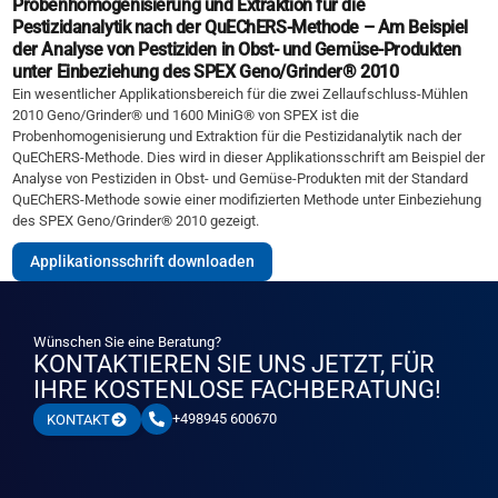
Probenhomogenisierung und Extraktion für die
Pestizidanalytik nach der QuEChERS-Methode – Am Beispiel
der Analyse von Pestiziden in Obst- und Gemüse-Produkten
unter Einbeziehung des SPEX Geno/Grinder® 2010
Ein wesentlicher Applikationsbereich für die zwei Zellaufschluss-Mühlen
2010 Geno/Grinder® und 1600 MiniG® von SPEX ist die
Probenhomogenisierung und Extraktion für die Pestizidanalytik nach der
QuEChERS-Methode. Dies wird in dieser Applikationsschrift am Beispiel der
Analyse von Pestiziden in Obst- und Gemüse-Produkten mit der Standard
QuEChERS-Methode sowie einer modifizierten Methode unter Einbeziehung
des SPEX Geno/Grinder® 2010 gezeigt.
Applikationsschrift downloaden
Wünschen Sie eine Beratung?
KONTAKTIEREN SIE UNS JETZT, FÜR
IHRE KOSTENLOSE FACHBERATUNG!
+498945 600670
KONTAKT