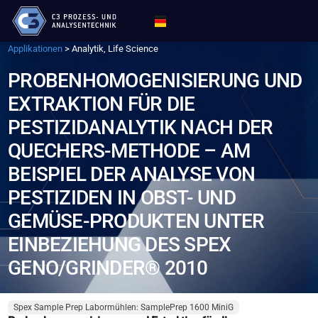
Applikationen
>
Analytik, Life Science
PROBENHOMOGENISIERUNG UND
EXTRAKTION FÜR DIE
PESTIZIDANALYTIK NACH DER
QUECHERS-METHODE – AM
BEISPIEL DER ANALYSE VON
PESTIZIDEN IN OBST- UND
GEMÜSE-PRODUKTEN UNTER
EINBEZIEHUNG DES SPEX
GENO/GRINDER® 2010
Spex Sample Prep Labormühlen: SamplePrep 1600 MiniG