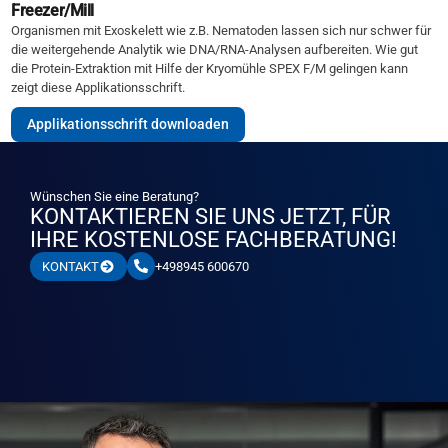
Freezer/Mill
Organismen mit Exoskelett wie z.B. Nematoden lassen sich nur schwer für
die weitergehende Analytik wie DNA/RNA-Analysen aufbereiten. Wie gut
die Protein-Extraktion mit Hilfe der Kryomühle SPEX F/M gelingen kann
zeigt diese Applikationsschrift.
Applikationsschrift downloaden
Wünschen Sie eine Beratung?
KONTAKTIEREN SIE UNS JETZT, FÜR
IHRE KOSTENLOSE FACHBERATUNG!
+498945 600670
KONTAKT