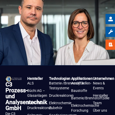
Hersteller
Technologien
Applikationen
Unternehmen
ALS
Batterie-/Brennstoffzellen-
Analytik
News &
C3
Testsysteme
Events
Prozess-
Büchi AG –
Baustoffe
und
Glasanlagen
Druckreaktoren
Hersteller
Batterie/Brennstoffzelle
Analysentechnik
Büchi AG –
Elektrochemie
Team
Elektrochemische
GmbH
Druckreaktoren
Zubehör
Forschung
Über uns
Die C3