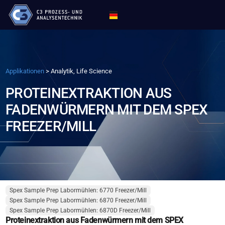
Applikationen
>
Analytik, Life Science
PROTEINEXTRAKTION AUS
FADENWÜRMERN MIT DEM SPEX
FREEZER/MILL
Spex Sample Prep Labormühlen: 6770 Freezer/Mill
Spex Sample Prep Labormühlen: 6870 Freezer/Mill
Spex Sample Prep Labormühlen: 6870D Freezer/Mill
Proteinextraktion aus Fadenwürmern mit dem SPEX