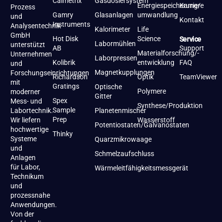
Calmetrix
Gasdosiersystem
Energiespeicherung/-
Karriere
Prozess
Gamry
Glasanlagen
umwandlung
und
Kontakt
Instruments
Analysentechnik
Kalorimeter
Life
GmbH
Hot Disk
Science
Service
Labormühlen
unterstützt
AB
Support
Materialforschung/-
Unternehmen
Laborpressen
Kolibrik
entwicklung
FAQ
und
Magnetkupplungen
Forschungseinrichtungen
Richardson
Optik
TeamViewer
mit
Gratings
Optische
Polymere
moderner
Gitter
Spex
Mess- und
Synthese/Produktion
Sample
Labortechnik.
Planetenmischer
Prep
Wir liefern
Wasserstoff
Potentiostaten/Galvanostaten
hochwertige
Thinky
Systeme
Quarzmikrowaage
und
Schmelzaufschluss
Anlagen
für Labor,
Wärmeleitfähigkeitsmessgerät
Technikum
und
prozessnahe
Anwendungen.
Von der