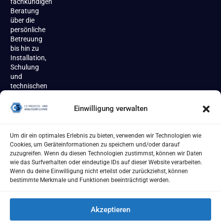
fachkundigen
Beratung
über die
persönliche
Betreuung
bis hin zu
Installation,
Schulung
und
technischen
Support
begleiten
Einwilligung verwalten
wir unsere
Kundinnen
und
Um dir ein optimales Erlebnis zu bieten, verwenden wir Technologien wie
Kunden
Cookies, um Geräteinformationen zu speichern und/oder darauf
zuverlässig
zuzugreifen. Wenn du diesen Technologien zustimmst, können wir Daten
über den
wie das Surfverhalten oder eindeutige IDs auf dieser Website verarbeiten.
gesamten
Wenn du deine Einwilligung nicht erteilst oder zurückziehst, können
Produktlebenszyklus.
bestimmte Merkmale und Funktionen beeinträchtigt werden.
Akzeptieren