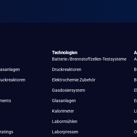
Technologien
A
Batterie-/Brennstoffzellen-Testsysteme
A
lasanlagen
Druckreaktoren
B
ruckreaktoren
Elektrochemie Zubehör
B
Gasdosiersystem
E
uments
Glasanlagen
E
Kalorimeter
L
Labormühlen
M
ratings
Laborpressen
O