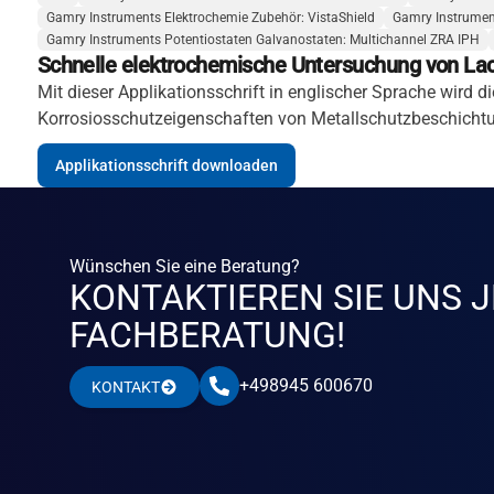
Gamry Instruments Elektrochemie Zubehör: VistaShield
Gamry Instrument
Gamry Instruments Potentiostaten Galvanostaten: Multichannel ZRA IPH
Schnelle elektrochemische Untersuchung von La
Mit dieser Applikationsschrift in englischer Sprache wird 
Korrosiosschutzeigenschaften von Metallschutzbeschichtun
Applikationsschrift downloaden
Wünschen Sie eine Beratung?
KONTAKTIEREN SIE UNS J
FACHBERATUNG!
+498945 600670
KONTAKT