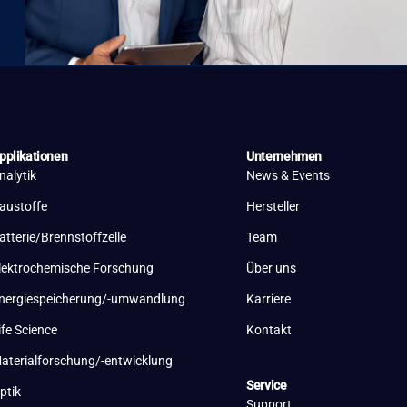
pplikationen
Unternehmen
nalytik
News & Events
austoffe
Hersteller
atterie/Brennstoffzelle
Team
lektrochemische Forschung
Über uns
nergiespeicherung/-umwandlung
Karriere
ife Science
Kontakt
aterialforschung/-entwicklung
Service
ptik
Support