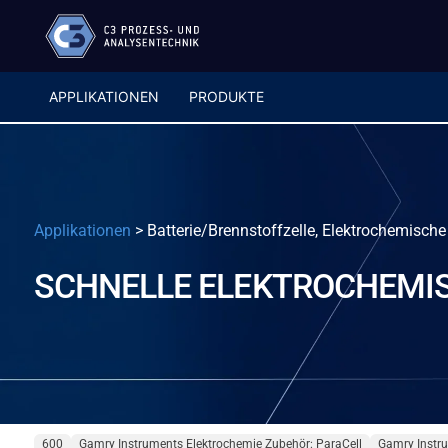
APPLIKATIONEN
PRODUKTE
Applikationen
>
Batterie/Brennstoffzelle, Elektrochemisch
SCHNELLE ELEKTROCHEMI
600
Gamry Instruments Elektrochemie Zubehör: ParaCell
Gamry Instr