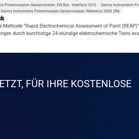
s Potentiostaten Galvanostaten: EIS Box - Interface 1010
Gamry Instruments Pot
Gamry Instruments Potentiostaten Galvanostaten: Reference 3000 ZRA
ck
die Methode “Rapid Electrochemical Assessment of Paint (REAP)” 
gen durch kurzfristige 24-stündige elektrochemische Tests eva
ETZT, FÜR IHRE KOSTENLOSE