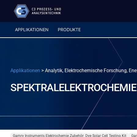
APPLIKATIONEN
PRODUKTE
Applikationen
>
Analytik, Elektrochemische Forschung, E
SPEKTRALELEKTROCHEMIE 
Gamry Instruments Elektrochemie Zubehör: Dye Solar Cell Testing Kit
Gam