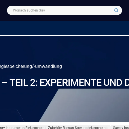
nergiespeicherung/-umwandlung
– TEIL 2: EXPERIMENTE UN
ry Instruments Elektrochemie Zubehör: Raman Spektroelektrochemie
Gamry Ins