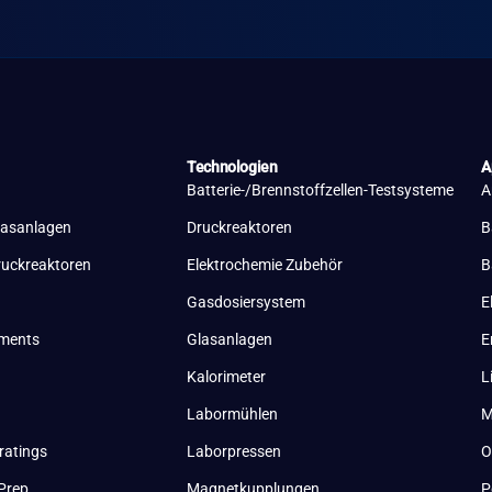
Technologien
A
Batterie-/Brennstoffzellen-Testsysteme
A
lasanlagen
Druckreaktoren
B
ruckreaktoren
Elektrochemie Zubehör
B
Gasdosiersystem
E
uments
Glasanlagen
E
Kalorimeter
L
Labormühlen
M
ratings
Laborpressen
O
Prep
Magnetkupplungen
P