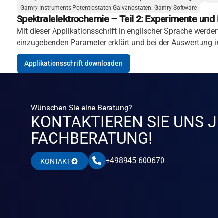
Gamry Instruments Potentiostaten Galvanostaten: Gamry Software
Spektralelektrochemie – Teil 2: Experimente un
Mit dieser Applikationsschrift in englischer Sprache wer
einzugebenden Parameter erklärt und bei der Auswertung 
Applikationsschrift downloaden
Wünschen Sie eine Beratung?
KONTAKTIEREN SIE UNS J
FACHBERATUNG!
+498945 600670
KONTAKT