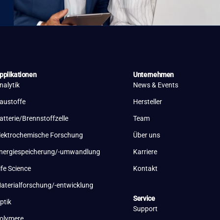
pplikationen
Unternehmen
nalytik
News & Events
austoffe
Hersteller
atterie/Brennstoffzelle
Team
lektrochemische Forschung
Über uns
nergiespeicherung/-umwandlung
Karriere
ife Science
Kontakt
aterialforschung/-entwicklung
Service
ptik
Support
olymere