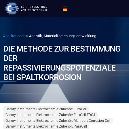
Applikationen
>
Analytik, Materialforschung/-entwicklung
DIE METHODE ZUR BESTIMMUNG
DER
REPASSIVIERUNGSPOTENZIALE
BEI SPALTKORROSION
Gamry Instruments Elektrochemie Zubehör: EuroCell
Gamry Instruments Elektrochemie Zubehör: FlexCell TDC4
Gamry Instruments Elektrochemie Zubehör: Multiport Corrosion Cell
Gamry Instruments Elektrochemie Zubehör: ParaCell