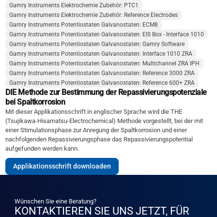
Gamry Instruments Elektrochemie Zubehör: PTC1
Gamry Instruments Elektrochemie Zubehör: Reference Electrodes
Gamry Instruments Potentiostaten Galvanostaten: ECM8
Gamry Instruments Potentiostaten Galvanostaten: EIS Box - Interface 1010
Gamry Instruments Potentiostaten Galvanostaten: Gamry Software
Gamry Instruments Potentiostaten Galvanostaten: Interface 1010 ZRA
Gamry Instruments Potentiostaten Galvanostaten: Multichannel ZRA IPH
Gamry Instruments Potentiostaten Galvanostaten: Reference 3000 ZRA
Gamry Instruments Potentiostaten Galvanostaten: Reference 600+ ZRA
DIE Methode zur Bestimmung der Repassivierungspotenziale
bei Spaltkorrosion
Mit dieser Applikationsschrift in englischer Sprache wird die THE
(Tsujikawa-Hisamatsu-Electrochemical) Methode vorgestellt, bei der mit
einer Stimulationsphase zur Anregung der Spaltkorrosion und einer
nachfolgenden Repassivierungsphase das Repassivierungspotential
aufgefunden werden kann.
Applikationsschrift downloaden
Wünschen Sie eine Beratung?
KONTAKTIEREN SIE UNS JETZT, FÜR