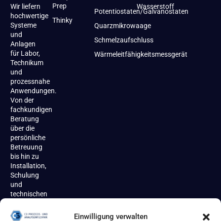
Prep
Wir liefern
Wasserstoff
Potentiostaten/Galvanostaten
hochwertige
Thinky
Systeme
Quarzmikrowaage
und
Schmelzaufschluss
Anlagen
für Labor,
Wärmeleitfähigkeitsmessgerät
Technikum
und
prozessnahe
Anwendungen.
Von der
fachkundigen
Beratung
über die
persönliche
Betreuung
bis hin zu
Installation,
Schulung
und
technischen
Support
begleiten
Einwilligung verwalten