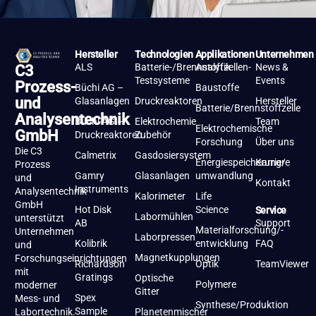
Hersteller
Technologien
Applikationen
Unternehmen
ALS
Batterie-/Brennstoffzellen-
Analytik
News &
C3
Testsysteme
Events
Prozess-
Büchi AG –
Baustoffe
und
Glasanlagen
Druckreaktoren
Hersteller
Batterie/Brennstoffzelle
Analysentechnik
Büchi AG –
Elektrochemie
Team
Elektrochemische
GmbH
Druckreaktoren
Zubehör
Forschung
Über uns
Die C3
Calmetrix
Gasdosiersystem
Energiespeicherung/-
Karriere
Prozess
Gamry
Glasanlagen
umwandlung
und
Kontakt
Instruments
Analysentechnik
Kalorimeter
Life
GmbH
Hot Disk
Science
Service
Labormühlen
unterstützt
AB
Support
Materialforschung/-
Unternehmen
Laborpressen
Kolibrik
entwicklung
FAQ
und
Magnetkupplungen
Forschungseinrichtungen
Richardson
Optik
TeamViewer
mit
Gratings
Optische
Polymere
moderner
Gitter
Spex
Mess- und
Synthese/Produktion
Sample
Labortechnik.
Planetenmischer