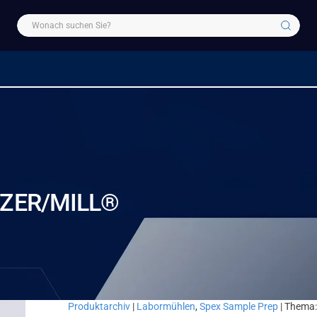
EZER/MILL®
Produktarchiv
|
Labormühlen
,
Spex Sample Prep
| Thema