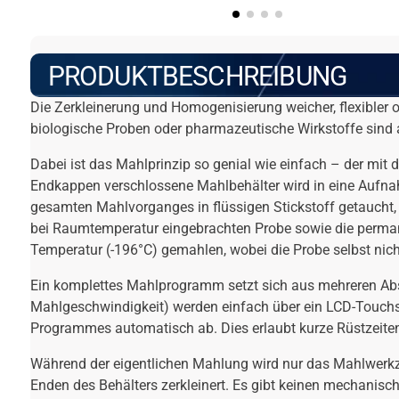
PRODUKTBESCHREIBUNG
Die Zerkleinerung und Homogenisierung weicher, flexibler o
biologische Proben oder pharmazeutische Wirkstoffe sind 
Dabei ist das Mahlprinzip so genial wie einfach – der mi
Endkappen verschlossene Mahlbehälter wird in eine Aufna
gesamten Mahlvorganges in flüssigen Stickstoff getaucht, w
bei Raumtemperatur eingebrachten Probe sowie die permane
Temperatur (-196°C) gemahlen, wobei die Probe selbst nich
Ein komplettes Mahlprogramm setzt sich aus mehreren Absc
Mahlgeschwindigkeit) werden einfach über ein LCD-Touchsc
Programmes automatisch ab. Dies erlaubt kurze Rüstzeite
Während der eigentlichen Mahlung wird nur das Mahlwerkz
Enden des Behälters zerkleinert. Es gibt keinen mechanis