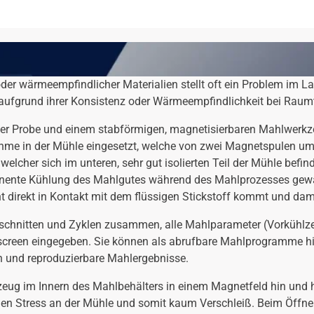
der wärmeempfindlicher Materialien stellt oft ein Problem im La
aufgrund ihrer Konsistenz oder Wärmeempfindlichkeit bei Raumt
t der Probe und einem stabförmigen, magnetisierbaren Mahlwerkz
hme in der Mühle eingesetzt, welche von zwei Magnetspulen u
elcher sich im unteren, sehr gut isolierten Teil der Mühle befi
nte Kühlung des Mahlgutes während des Mahlprozesses gewährle
t direkt in Kontakt mit dem flüssigen Stickstoff kommt und dami
hnitten und Zyklen zusammen, alle Mahlparameter (Vorkühlzeit,
reen eingegeben. Sie können als abrufbare Mahlprogramme hint
n und reproduzierbare Mahlergebnisse.
eug im Innern des Mahlbehälters in einem Magnetfeld hin und 
chen Stress an der Mühle und somit kaum Verschleiß. Beim Öffn