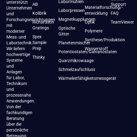
Labormühlen
unterstützt
AB
Support
Materialforschung/-
Unternehmen
Laborpressen
Kolibrik
entwicklung
FAQ
und
Magnetkupplungen
Forschungseinrichtungen
Richardson
Optik
TeamViewer
mit
Gratings
Optische
Polymere
moderner
Gitter
Spex
Mess- und
Synthese/Produktion
Sample
Labortechnik.
Planetenmischer
Prep
Wir liefern
Wasserstoff
Potentiostaten/Galvanostaten
hochwertige
Thinky
Systeme
Quarzmikrowaage
und
Schmelzaufschluss
Anlagen
für Labor,
Wärmeleitfähigkeitsmessgerät
Technikum
und
prozessnahe
Anwendungen.
Von der
fachkundigen
Beratung
über die
persönliche
Betreuung