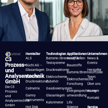
Hersteller
Technologien
Applikationen
Unternehmen
ALS
Batterie-/Brennstoffzellen-
Analytik
News &
C3
Testsysteme
Events
Prozess-
Büchi AG –
Baustoffe
und
Glasanlagen
Druckreaktoren
Hersteller
Batterie/Brennstoffzelle
Analysentechnik
Büchi AG –
Elektrochemie
Team
Elektrochemische
GmbH
Druckreaktoren
Zubehör
Forschung
Über uns
Die C3
Calmetrix
Gasdosiersystem
Energiespeicherung/-
Karriere
Prozess
Gamry
Glasanlagen
umwandlung
und
Kontakt
Instruments
Analysentechnik
Kalorimeter
Life
GmbH
Hot Disk
Science
Service