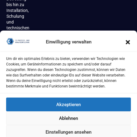
bis hin zu
Installation,
Schulung
und
technischen
Support
begleiten
Einwilligung verwalten
wir unsere
Kundinnen
und
Um dir ein optimales Erlebnis zu bieten, verwenden wir Technologien wie
Kunden
Cookies, um Geräteinformationen zu speichern und/oder darauf
zuverlässig
zuzugreifen. Wenn du diesen Technologien zustimmst, können wir Daten
über den
wie das Surfverhalten oder eindeutige IDs auf dieser Website verarbeiten.
gesamten
Wenn du deine Einwilligung nicht erteilst oder zurückziehst, können
Produktlebenszyklus.
bestimmte Merkmale und Funktionen beeinträchtigt werden.
Akzeptieren
Ablehnen
Impressum
AGB
Datenschutzerklärung
Cookie Richtlinie
Einstellungen ansehen
[year] - C3 Prozess- und Analysentechnik GmbH