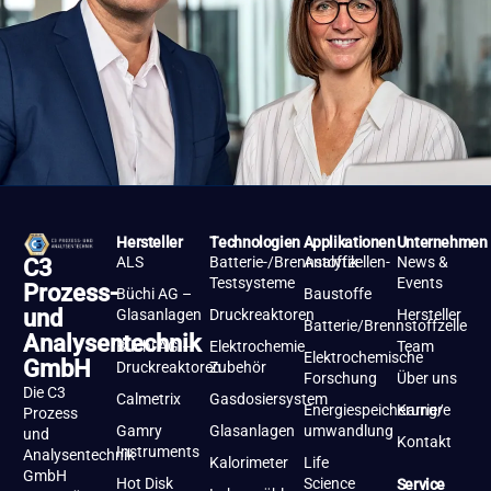
Hersteller
Technologien
Applikationen
Unternehmen
ALS
Batterie-/Brennstoffzellen-
Analytik
News &
C3
Testsysteme
Events
Prozess-
Büchi AG –
Baustoffe
und
Glasanlagen
Druckreaktoren
Hersteller
Batterie/Brennstoffzelle
Analysentechnik
Büchi AG –
Elektrochemie
Team
Elektrochemische
GmbH
Druckreaktoren
Zubehör
Forschung
Über uns
Die C3
Calmetrix
Gasdosiersystem
Energiespeicherung/-
Karriere
Prozess
Gamry
Glasanlagen
umwandlung
und
Kontakt
Instruments
Analysentechnik
Kalorimeter
Life
GmbH
Hot Disk
Science
Service