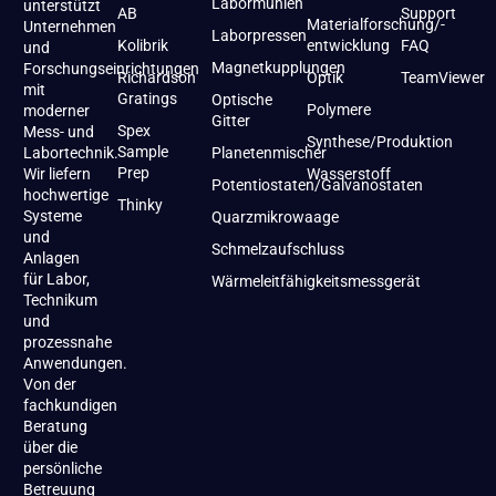
Labormühlen
unterstützt
AB
Support
Materialforschung/-
Unternehmen
Laborpressen
Kolibrik
entwicklung
FAQ
und
Magnetkupplungen
Forschungseinrichtungen
Richardson
Optik
TeamViewer
mit
Gratings
Optische
Polymere
moderner
Gitter
Spex
Mess- und
Synthese/Produktion
Sample
Labortechnik.
Planetenmischer
Prep
Wir liefern
Wasserstoff
Potentiostaten/Galvanostaten
hochwertige
Thinky
Systeme
Quarzmikrowaage
und
Schmelzaufschluss
Anlagen
für Labor,
Wärmeleitfähigkeitsmessgerät
Technikum
und
prozessnahe
Anwendungen.
Von der
fachkundigen
Beratung
über die
persönliche
Betreuung