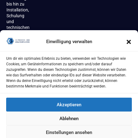
bis hin zu
Installation,
Schulung
und
technischen
Support
begleiten
Einwilligung verwalten
wir unsere
Kundinnen
und
Um dir ein optimales Erlebnis zu bieten, verwenden wir Technologien wie
Kunden
Cookies, um Geräteinformationen zu speichern und/oder darauf
zuverlässig
zuzugreifen. Wenn du diesen Technologien zustimmst, können wir Daten
über den
wie das Surfverhalten oder eindeutige IDs auf dieser Website verarbeiten.
gesamten
Wenn du deine Einwilligung nicht erteilst oder zurückziehst, können
Produktlebenszyklus.
bestimmte Merkmale und Funktionen beeinträchtigt werden.
Akzeptieren
Ablehnen
Impressum
AGB
Datenschutzerklärung
Cookie Richtlinie
Einstellungen ansehen
[year] - C3 Prozess- und Analysentechnik GmbH