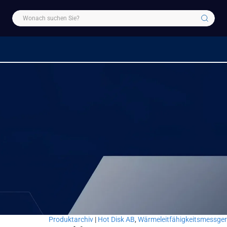
Produktarchiv
|
Hot Disk AB
,
Wärmeleitfähigkeitsmessger