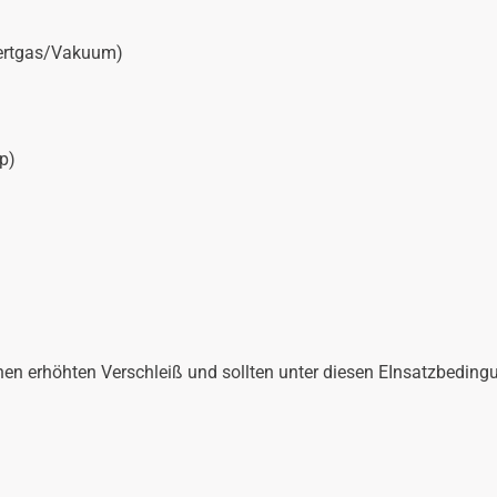
nertgas/Vakuum)
p)
en erhöhten Verschleiß und sollten unter diesen EInsatzbedin