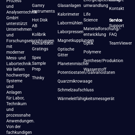
Prozess
Gamry
Glasanlagen
umwandlung
und
Kontakt
Instruments
Analysentechnik
Kalorimeter
Life
GmbH
Hot Disk
Science
Service
Labormühlen
unterstützt
AB
Support
Materialforschung/-
Unternehmen
Laborpressen
Kolibrik
entwicklung
FAQ
und
Magnetkupplungen
Forschungseinrichtungen
Richardson
Optik
TeamViewer
mit
Gratings
Optische
Polymere
moderner
Gitter
Spex
Mess- und
Synthese/Produktion
Sample
Labortechnik.
Planetenmischer
Prep
Wir liefern
Wasserstoff
Potentiostaten/Galvanostaten
hochwertige
Thinky
Systeme
Quarzmikrowaage
und
Schmelzaufschluss
Anlagen
für Labor,
Wärmeleitfähigkeitsmessgerät
Technikum
und
prozessnahe
Anwendungen.
Von der
fachkundigen