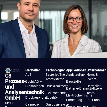
Hersteller
Technologien
Applikationen
Unternehmen
ALS
Batterie-/Brennstoffzellen-
Analytik
News &
C3
Testsysteme
Events
Prozess-
Büchi AG –
Baustoffe
und
Glasanlagen
Druckreaktoren
Hersteller
Batterie/Brennstoffzelle
Analysentechnik
Büchi AG –
Elektrochemie
Team
Elektrochemische
GmbH
Druckreaktoren
Zubehör
Forschung
Über uns
Die C3
Calmetrix
Gasdosiersystem
Energiespeicherung/-
Karriere