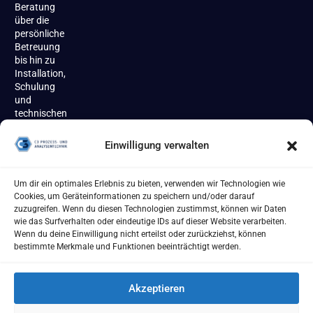
Beratung
über die
persönliche
Betreuung
bis hin zu
Installation,
Schulung
und
technischen
Support
begleiten
Einwilligung verwalten
wir unsere
Kundinnen
und
Um dir ein optimales Erlebnis zu bieten, verwenden wir Technologien wie
Kunden
Cookies, um Geräteinformationen zu speichern und/oder darauf
zuverlässig
zuzugreifen. Wenn du diesen Technologien zustimmst, können wir Daten
über den
wie das Surfverhalten oder eindeutige IDs auf dieser Website verarbeiten.
gesamten
Wenn du deine Einwilligung nicht erteilst oder zurückziehst, können
Produktlebenszyklus.
bestimmte Merkmale und Funktionen beeinträchtigt werden.
Akzeptieren