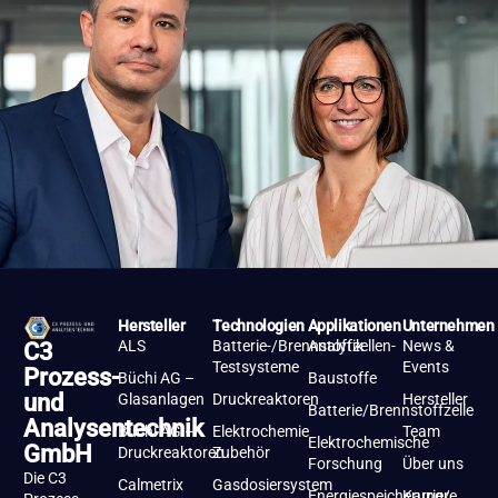
Hersteller
Technologien
Applikationen
Unternehmen
ALS
Batterie-/Brennstoffzellen-
Analytik
News &
C3
Testsysteme
Events
Prozess-
Büchi AG –
Baustoffe
und
Glasanlagen
Druckreaktoren
Hersteller
Batterie/Brennstoffzelle
Analysentechnik
Büchi AG –
Elektrochemie
Team
Elektrochemische
GmbH
Druckreaktoren
Zubehör
Forschung
Über uns
Die C3
Calmetrix
Gasdosiersystem
Energiespeicherung/-
Karriere