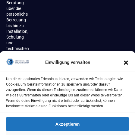
Beratung
über die
persönliche
Betreuung
bis hin zu
Installation,
Schulung
und
technischen
Support
begleiten
Einwilligung verwalten
wir unsere
Kundinnen
und
Um dir ein optimales Erlebnis zu bieten, verwenden wir Technologien wie
Kunden
Cookies, um Geräteinformationen zu speichern und/oder darauf
zuverlässig
zuzugreifen. Wenn du diesen Technologien zustimmst, können wir Daten
über den
wie das Surfverhalten oder eindeutige IDs auf dieser Website verarbeiten.
gesamten
Wenn du deine Einwilligung nicht erteilst oder zurückziehst, können
Produktlebenszyklus.
bestimmte Merkmale und Funktionen beeinträchtigt werden.
Akzeptieren