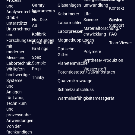
Prozess
Gamry
Glasanlagen
umwandlung
und
Kontakt
Instruments
Analysentechnik
Kalorimeter
Life
GmbH
Hot Disk
Science
Service
Labormühlen
unterstützt
AB
Support
Materialforschung/-
Unternehmen
Laborpressen
Kolibrik
entwicklung
FAQ
und
Magnetkupplungen
Forschungseinrichtungen
Richardson
Optik
TeamViewer
mit
Gratings
Optische
Polymere
moderner
Gitter
Spex
Mess- und
Synthese/Produktion
Sample
Labortechnik.
Planetenmischer
Prep
Wir liefern
Wasserstoff
Potentiostaten/Galvanostaten
hochwertige
Thinky
Systeme
Quarzmikrowaage
und
Schmelzaufschluss
Anlagen
für Labor,
Wärmeleitfähigkeitsmessgerät
Technikum
und
prozessnahe
Anwendungen.
Von der
fachkundigen