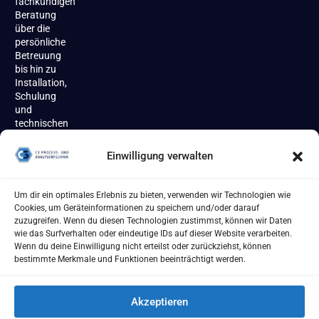
fachkundigen
Beratung
über die
persönliche
Betreuung
bis hin zu
Installation,
Schulung
und
technischen
Support
begleiten
Einwilligung verwalten
wir unsere
Kundinnen
und
Um dir ein optimales Erlebnis zu bieten, verwenden wir Technologien wie
Kunden
Cookies, um Geräteinformationen zu speichern und/oder darauf
zuverlässig
zuzugreifen. Wenn du diesen Technologien zustimmst, können wir Daten
über den
wie das Surfverhalten oder eindeutige IDs auf dieser Website verarbeiten.
gesamten
Wenn du deine Einwilligung nicht erteilst oder zurückziehst, können
Produktlebenszyklus.
bestimmte Merkmale und Funktionen beeinträchtigt werden.
Akzeptieren