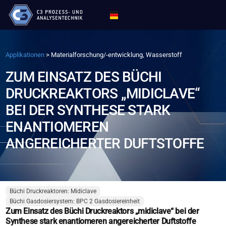
Applikationen
>
Materialforschung/-entwicklung, Wasserstoff
ZUM EINSATZ DES BÜCHI
DRUCKREAKTORS „MIDICLAVE“
BEI DER SYNTHESE STARK
ENANTIOMEREN
ANGEREICHERTER DUFTSTOFFE
Büchi Druckreaktoren: Midiclave
Büchi Gasdosiersystem: BPC 2 Gasdosiereinheit
Zum Einsatz des Büchi Druckreaktors „midiclave“ bei der
Synthese stark enantiomeren angereicherter Duftstoffe