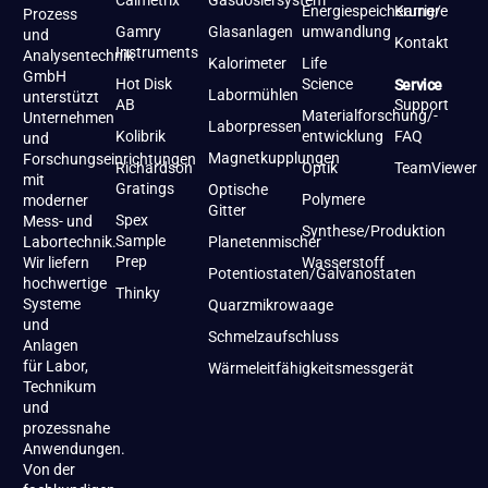
Calmetrix
Gasdosiersystem
Energiespeicherung/-
Karriere
Prozess
Gamry
Glasanlagen
umwandlung
und
Kontakt
Instruments
Analysentechnik
Kalorimeter
Life
GmbH
Hot Disk
Science
Service
Labormühlen
unterstützt
AB
Support
Materialforschung/-
Unternehmen
Laborpressen
Kolibrik
entwicklung
FAQ
und
Magnetkupplungen
Forschungseinrichtungen
Richardson
Optik
TeamViewer
mit
Gratings
Optische
Polymere
moderner
Gitter
Spex
Mess- und
Synthese/Produktion
Sample
Labortechnik.
Planetenmischer
Prep
Wir liefern
Wasserstoff
Potentiostaten/Galvanostaten
hochwertige
Thinky
Systeme
Quarzmikrowaage
und
Schmelzaufschluss
Anlagen
für Labor,
Wärmeleitfähigkeitsmessgerät
Technikum
und
prozessnahe
Anwendungen.
Von der