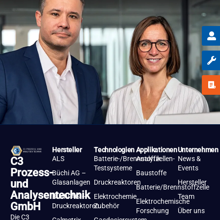
Hersteller
Technologien
Applikationen
Unternehmen
ALS
Batterie-/Brennstoffzellen-
Analytik
News &
C3
Testsysteme
Events
Prozess-
Büchi AG –
Baustoffe
und
Glasanlagen
Druckreaktoren
Hersteller
Batterie/Brennstoffzelle
Analysentechnik
Büchi AG –
Elektrochemie
Team
Elektrochemische
GmbH
Druckreaktoren
Zubehör
Forschung
Über uns
Die C3