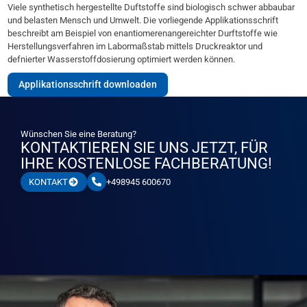
Viele synthetisch hergestellte Duftstoffe sind biologisch schwer abbaubar
und belasten Mensch und Umwelt. Die vorliegende Applikationsschrift
beschreibt am Beispiel von enantiomerenangereichter Durftstoffe wie
Herstellungsverfahren im Labormaßstab mittels Druckreaktor und
defnierter Wasserstoffdosierung optimiert werden können.
Applikationsschrift downloaden
Wünschen Sie eine Beratung?
KONTAKTIEREN SIE UNS JETZT, FÜR
IHRE KOSTENLOSE FACHBERATUNG!
+498945 600670
KONTAKT