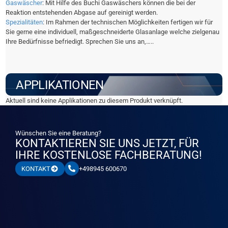
Gaswäscher
: Mit Hilfe des Buchi Gaswäschers können die bei der
Reaktion entstehenden Abgase auf gereinigt werden.
Spezialitäten
: Im Rahmen der technischen Möglichkeiten fertigen wir für
Sie gerne eine individuell, maßgeschneiderte Glasanlage welche zielgenau
Ihre Bedürfnisse befriedigt. Sprechen Sie uns an,…..
APPLIKATIONEN
Aktuell sind keine Applikationen zu diesem Produkt verknüpft.
Wünschen Sie eine Beratung?
KONTAKTIEREN SIE UNS JETZT, FÜR
IHRE KOSTENLOSE FACHBERATUNG!
+498945 600670
KONTAKT