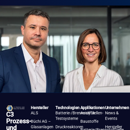
Hersteller
Technologien
Applikationen
Unternehmen
ALS
Batterie-/Brennstoffzellen-
Analytik
News &
C3
Testsysteme
Events
Prozess-
Büchi AG –
Baustoffe
und
Glasanlagen
Druckreaktoren
Hersteller
Batterie/Brennstoffzelle