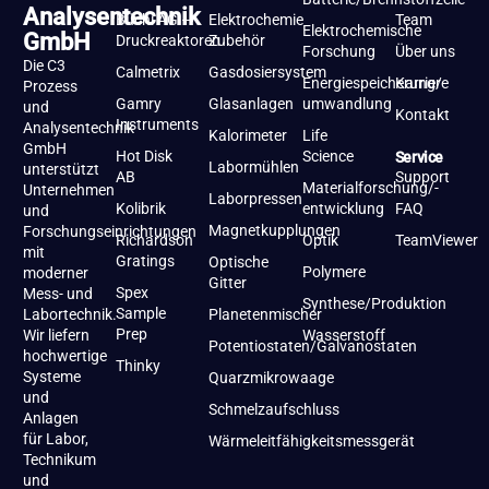
Analysentechnik
Büchi AG –
Elektrochemie
Team
Elektrochemische
GmbH
Druckreaktoren
Zubehör
Forschung
Über uns
Die C3
Calmetrix
Gasdosiersystem
Energiespeicherung/-
Karriere
Prozess
Gamry
Glasanlagen
umwandlung
und
Kontakt
Instruments
Analysentechnik
Kalorimeter
Life
GmbH
Hot Disk
Science
Service
Labormühlen
unterstützt
AB
Support
Materialforschung/-
Unternehmen
Laborpressen
Kolibrik
entwicklung
FAQ
und
Magnetkupplungen
Forschungseinrichtungen
Richardson
Optik
TeamViewer
mit
Gratings
Optische
Polymere
moderner
Gitter
Spex
Mess- und
Synthese/Produktion
Sample
Labortechnik.
Planetenmischer
Prep
Wir liefern
Wasserstoff
Potentiostaten/Galvanostaten
hochwertige
Thinky
Systeme
Quarzmikrowaage
und
Schmelzaufschluss
Anlagen
für Labor,
Wärmeleitfähigkeitsmessgerät
Technikum
und