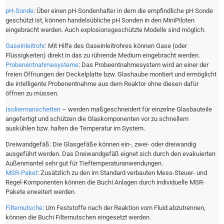
pH-Sonde
: Über einen pH-Sondenhalter in dem die empfindliche pH Sonde
geschützt ist, können handelsübliche pH Sonden in den MiniPiloten
eingebracht werden. Auch explosionsgeschützte Modelle sind möglich.
Gaseinleitrohr
: Mit Hilfe des Gaseinleitrohres können Gase (oder
Flüssigkeiten) direkt in das zu rührende Medium eingebracht werden.
Probenentnahmesysteme
: Das Probeentnahmesystem wird an einer der
freien Öffnungen der Deckelplatte bzw. Glashaube montiert und ermöglicht
die intelligente Probenentnahme aus dem Reaktor ohne diesen dafür
öffnen zu müssen.
Isoliermanschetten
– werden maßgeschneidert für einzelne Glasbauteile
angefertigt und schützen die Glaskomponenten vor zu schnellem
auskühlen bzw. halten die Temperatur im System.
Dreiwandgefäß: Die Glasgefäße können ein-, zwei- oder dreiwandig
ausgeführt werden. Das Dreiwandgefäß eignet sich durch den evakuierten
Außenmantel sehr gut für Tieftemperaturanwendungen.
MSR-Paket
: Zusätzlich zu den im Standard verbauten Mess-Steuer- und
Regel-Komponenten können die Buchi Anlagen durch individuelle MSR-
Pakete erweitert werden.
Filternutsche
: Um Feststoffe nach der Reaktion vom Fluid abzutrennen,
können die Buchi Filternutschen eingesetzt werden.