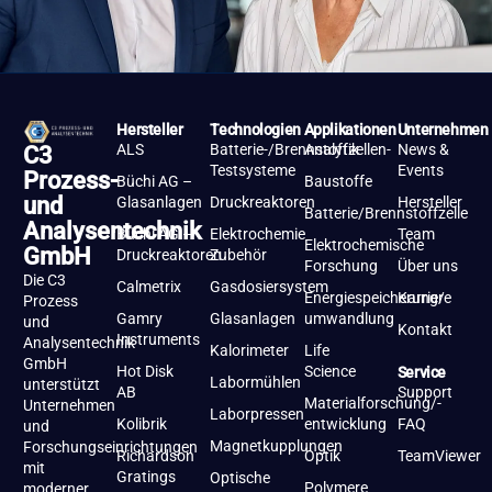
Hersteller
Technologien
Applikationen
Unternehmen
ALS
Batterie-/Brennstoffzellen-
Analytik
News &
C3
Testsysteme
Events
Prozess-
Büchi AG –
Baustoffe
und
Glasanlagen
Druckreaktoren
Hersteller
Batterie/Brennstoffzelle
Analysentechnik
Büchi AG –
Elektrochemie
Team
Elektrochemische
GmbH
Druckreaktoren
Zubehör
Forschung
Über uns
Die C3
Calmetrix
Gasdosiersystem
Energiespeicherung/-
Karriere
Prozess
Gamry
Glasanlagen
umwandlung
und
Kontakt
Instruments
Analysentechnik
Kalorimeter
Life
GmbH
Hot Disk
Science
Service
Labormühlen
unterstützt
AB
Support
Materialforschung/-
Unternehmen
Laborpressen
Kolibrik
entwicklung
FAQ
und
Magnetkupplungen
Forschungseinrichtungen
Richardson
Optik
TeamViewer
mit
Gratings
Optische
Polymere
moderner