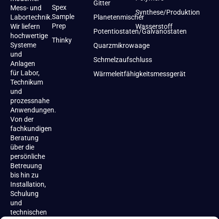
Gitter
Spex
Mess- und
Synthese/Produktion
Sample
Labortechnik.
Planetenmischer
Prep
Wir liefern
Wasserstoff
Potentiostaten/Galvanostaten
hochwertige
Thinky
Systeme
Quarzmikrowaage
und
Schmelzaufschluss
Anlagen
für Labor,
Wärmeleitfähigkeitsmessgerät
Technikum
und
prozessnahe
Anwendungen.
Von der
fachkundigen
Beratung
über die
persönliche
Betreuung
bis hin zu
Installation,
Schulung
und
technischen