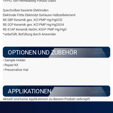
*IPPG: Ion Permeability Porous Glass
Quecksilber-basierte Elektroden
Elektrode Fritte Elektrolyt Gehäuse Halbzellelement
RE-2BP Keramik ges. KCl PMP Hg/Hg2Cl2
RE-2CP Keramik ges. KCl PMP Hg/Hg2SO4
RE-61AP Keramik NaOH, KOH* PMP Hg/HgO
*unbefüllt, Befüllung durch Anwender
OPTIONEN UND ZUBEHÖR
• Sample Holder
• Repair Kit
• Preservative Vial
APPLIKATIONEN
Aktuell sind keine Applikationen zu diesem Produkt verknüpft.