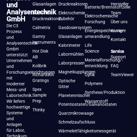
und
Glasanlagen
Druckreaktoren
Hersteller
Batterie/Brennstoffzelle
Analysentechnik
Büchi AG –
Elektrochemie
Team
Elektrochemische
GmbH
Druckreaktoren
Zubehör
Forschung
Über uns
Die C3
Calmetrix
Gasdosiersystem
Energiespeicherung/-
Karriere
Prozess
Gamry
Glasanlagen
umwandlung
und
Kontakt
Instruments
Analysentechnik
Kalorimeter
Life
GmbH
Hot Disk
Science
Service
Labormühlen
unterstützt
AB
Support
Materialforschung/-
Unternehmen
Laborpressen
Kolibrik
entwicklung
FAQ
und
Magnetkupplungen
Forschungseinrichtungen
Richardson
Optik
TeamViewer
mit
Gratings
Optische
Polymere
moderner
Gitter
Spex
Mess- und
Synthese/Produktion
Sample
Labortechnik.
Planetenmischer
Prep
Wir liefern
Wasserstoff
Potentiostaten/Galvanostaten
hochwertige
Thinky
Systeme
Quarzmikrowaage
und
Schmelzaufschluss
Anlagen
für Labor,
Wärmeleitfähigkeitsmessgerät
Technikum