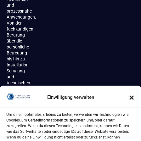
und
prozessnahe
Anwendungen.
Von der
fachkundigen
Beratung
über die
persönliche
Betreuung
bis hin zu
Installation,
Schulung
und
technischen
Support
begleiten
Einwilligung verwalten
wir unsere
Kundinnen
und
Um dir ein optimales Erlebnis zu bieten, verwenden wir Technologien wie
Kunden
Cookies, um Geräteinformationen zu speichern und/oder darauf
zuverlässig
zuzugreifen. Wenn du diesen Technologien zustimmst, können wir Daten
über den
wie das Surfverhalten oder eindeutige IDs auf dieser Website verarbeiten.
gesamten
Wenn du deine Einwilligung nicht erteilst oder zurückziehst, können