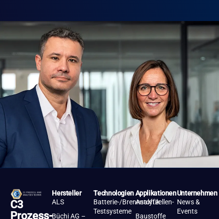
Hersteller
Technologien
Applikationen
Unternehmen
ALS
Batterie-/Brennstoffzellen-
Analytik
News &
C3
Testsysteme
Events
Prozess-
Büchi AG –
Baustoffe