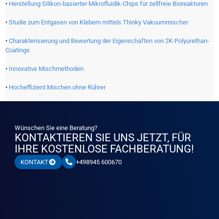
•
Herstellung Silikon-basierter Mikrofluidik-Chips für zellfreie Bioreaktoren
•
Studie zum Entgasen von Klebern mittels Thinky Vakuummischer
•
Charakterisierung und Bewertung der Eigenschaften von 2K-Polyurethan-
Coatings
•
Innovative Mischmethoden
•
Hocheffizient Mischen ohne Rührer
Wünschen Sie eine Beratung?
KONTAKTIEREN SIE UNS JETZT, FÜR
IHRE KOSTENLOSE FACHBERATUNG!
+498945 600670
KONTAKT