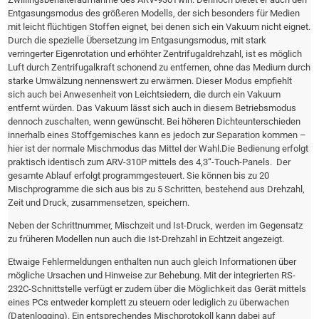
Entgasungsmodus des größeren Modells, der sich besonders für Medien
mit leicht flüchtigen Stoffen eignet, bei denen sich ein Vakuum nicht eignet.
Durch die spezielle Übersetzung im Entgasungsmodus, mit stark
verringerter Eigenrotation und erhöhter Zentrifugaldrehzahl, ist es möglich
Luft durch Zentrifugalkraft schonend zu entfernen, ohne das Medium durch
starke Umwälzung nennenswert zu erwärmen. Dieser Modus empfiehlt
sich auch bei Anwesenheit von Leichtsiedern, die durch ein Vakuum
entfernt würden. Das Vakuum lässt sich auch in diesem Betriebsmodus
dennoch zuschalten, wenn gewünscht. Bei höheren Dichteunterschieden
innerhalb eines Stoffgemisches kann es jedoch zur Separation kommen –
hier ist der normale Mischmodus das Mittel der Wahl.Die Bedienung erfolgt
praktisch identisch zum ARV-310P mittels des 4,3“-Touch-Panels. Der
gesamte Ablauf erfolgt programmgesteuert. Sie können bis zu 20
Mischprogramme die sich aus bis zu 5 Schritten, bestehend aus Drehzahl,
Zeit und Druck, zusammensetzen, speichern.
Neben der Schrittnummer, Mischzeit und Ist-Druck, werden im Gegensatz
zu früheren Modellen nun auch die Ist-Drehzahl in Echtzeit angezeigt.
Etwaige Fehlermeldungen enthalten nun auch gleich Informationen über
mögliche Ursachen und Hinweise zur Behebung. Mit der integrierten RS-
232C-Schnittstelle verfügt er zudem über die Möglichkeit das Gerät mittels
eines PCs entweder komplett zu steuern oder lediglich zu überwachen
(Datenlogging). Ein entsprechendes Mischprotokoll kann dabei auf