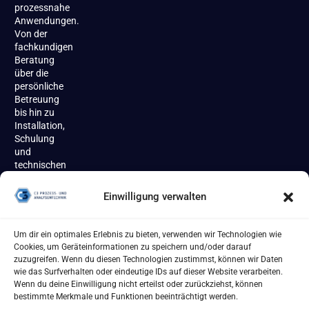
prozessnahe
Anwendungen.
Von der
fachkundigen
Beratung
über die
persönliche
Betreuung
bis hin zu
Installation,
Schulung
und
technischen
Support
begleiten
Einwilligung verwalten
wir unsere
Kundinnen
und
Um dir ein optimales Erlebnis zu bieten, verwenden wir Technologien wie
Kunden
Cookies, um Geräteinformationen zu speichern und/oder darauf
zuverlässig
zuzugreifen. Wenn du diesen Technologien zustimmst, können wir Daten
über den
wie das Surfverhalten oder eindeutige IDs auf dieser Website verarbeiten.
gesamten
Wenn du deine Einwilligung nicht erteilst oder zurückziehst, können
Produktlebenszyklus.
bestimmte Merkmale und Funktionen beeinträchtigt werden.