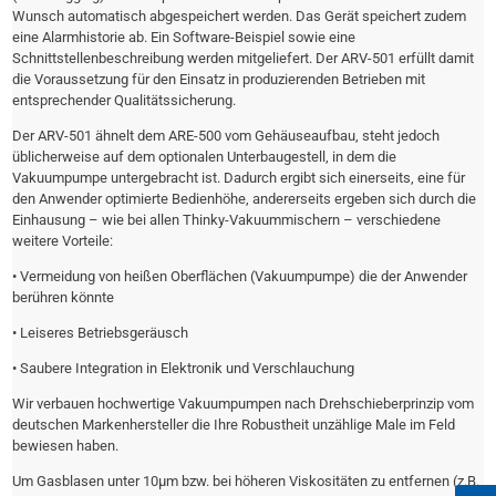
Wunsch automatisch abgespeichert werden. Das Gerät speichert zudem
eine Alarmhistorie ab. Ein Software-Beispiel sowie eine
Schnittstellenbeschreibung werden mitgeliefert. Der ARV-501 erfüllt damit
die Voraussetzung für den Einsatz in produzierenden Betrieben mit
entsprechender Qualitätssicherung.
Der ARV-501 ähnelt dem ARE-500 vom Gehäuseaufbau, steht jedoch
üblicherweise auf dem optionalen Unterbaugestell, in dem die
Vakuumpumpe untergebracht ist. Dadurch ergibt sich einerseits, eine für
den Anwender optimierte Bedienhöhe, andererseits ergeben sich durch die
Einhausung – wie bei allen Thinky-Vakuummischern – verschiedene
weitere Vorteile:
• Vermeidung von heißen Oberflächen (Vakuumpumpe) die der Anwender
berühren könnte
• Leiseres Betriebsgeräusch
• Saubere Integration in Elektronik und Verschlauchung
Wir verbauen hochwertige Vakuumpumpen nach Drehschieberprinzip vom
deutschen Markenhersteller die Ihre Robustheit unzählige Male im Feld
bewiesen haben.
Um Gasblasen unter 10µm bzw. bei höheren Viskositäten zu entfernen (z.B.