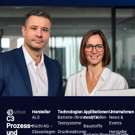
Hersteller
Technologien
Applikationen
Unternehmen
ALS
Batterie-/Brennstoffzellen-
Analytik
News &
C3
Testsysteme
Events
Prozess-
Büchi AG –
Baustoffe
und
Glasanlagen
Druckreaktoren
Hersteller
Batterie/Brennstoffzelle