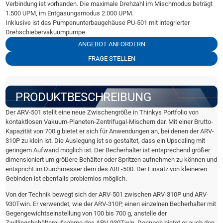
Verbindung ist vorhanden. Die maximale Drehzahl im Mischmodus beträgt
1.500 UPM, im Entgasungsmodus 2.000 UPM.
Inklusive ist das Pumpenunterbaugehäuse PU-501 mit integrierter
Drehschiebervakuumpumpe.
ANGEBOT ANFORDERN
FRAGE STELLEN
PRODUKTBESCHREIBUNG
Der ARV-501 stellt eine neue Zwischengröße in Thinkys Portfolio von
kontaktlosen Vakuum-Planeten-Zentrifugal-Mischern dar. Mit einer Brutto-
Kapazität von 700 g bietet er sich für Anwendungen an, bei denen der ARV-
310P zu klein ist. Die Auslegung ist so gestaltet, dass ein Upscaling mit
geringem Aufwand möglich ist. Der Becherhalter ist entsprechend größer
dimensioniert um größere Behälter oder Spritzen aufnehmen zu können und
entspricht im Durchmesser dem des ARE-500. Der Einsatz von kleineren
Gebinden ist ebenfalls problemlos möglich.
Von der Technik bewegt sich der ARV-501 zwischen ARV-310P und ARV-
930Twin. Er verwendet, wie der ARV-310P, einen einzelnen Becherhalter mit
Gegengewichtseinstellung von 100 bis 700 g, anstelle der
Zwillingsbehälteraufnahme des ARV-930Twin. Dennoch bietet er auch den