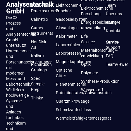
Analysentechnik
Büchi AG –
Elektrochemie
Team
Elektrochemische
GmbH
Druckreaktoren
Zubehör
Forschung
Über uns
Die C3
Calmetrix
Gasdosiersystem
Energiespeicherung/-
Karriere
Prozess
Gamry
Glasanlagen
umwandlung
und
Kontakt
Instruments
Analysentechnik
Kalorimeter
Life
GmbH
Hot Disk
Science
Service
Labormühlen
unterstützt
AB
Support
Materialforschung/-
Unternehmen
Laborpressen
Kolibrik
entwicklung
FAQ
und
Magnetkupplungen
Forschungseinrichtungen
Richardson
Optik
TeamViewer
mit
Gratings
Optische
Polymere
moderner
Gitter
Spex
Mess- und
Synthese/Produktion
Sample
Labortechnik.
Planetenmischer
Prep
Wir liefern
Wasserstoff
Potentiostaten/Galvanostaten
hochwertige
Thinky
Systeme
Quarzmikrowaage
und
Schmelzaufschluss
Anlagen
für Labor,
Wärmeleitfähigkeitsmessgerät
Technikum
und