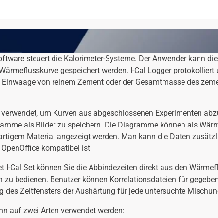
Software steuert die Kalorimeter-Systeme. Der Anwender kann di
ärmeflusskurve gespeichert werden. I-Cal Logger protokolliert 
die Einwaage von reinem Zement oder der Gesamtmasse des zeme
rd verwendet, um Kurven aus abgeschlossenen Experimenten abzuru
gramme als Bilder zu speichern. Die Diagramme können als Wärm
rtigem Material angezeigt werden. Man kann die Daten zusätzlic
OpenOffice kompatibel ist.
t I-Cal Set können Sie die Abbindezeiten direkt aus den Wärmef
fach zu bedienen. Benutzer können Korrelationsdateien für geg
lung des Zeitfensters der Aushärtung für jede untersuchte Mischu
kann auf zwei Arten verwendet werden: