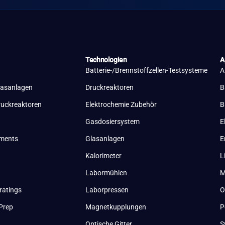
Technologien
A
Batterie-/Brennstoffzellen-Testsysteme
A
lasanlagen
Druckreaktoren
B
ruckreaktoren
Elektrochemie Zubehör
B
Gasdosiersystem
E
uments
Glasanlagen
E
Kalorimeter
L
Labormühlen
M
ratings
Laborpressen
O
Prep
Magnetkupplungen
P
Optische Gitter
S