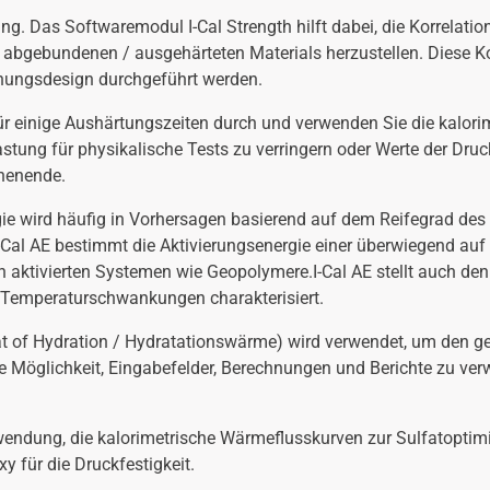
ng. Das Softwaremodul I-Cal Strength hilft dabei, die Korrelati
bgebundenen / ausgehärteten Materials herzustellen. Diese Kor
hungsdesign durchgeführt werden.
für einige Aushärtungszeiten durch und verwenden Sie die kalori
stung für physikalische Tests zu verringern oder Werte der Druck
chenende.
gie wird häufig in Vorhersagen basierend auf dem Reifegrad de
I-Cal AE bestimmt die Aktivierungsenergie einer überwiegend a
tivierten Systemen wie Geopolymere.I-Cal AE stellt auch den Ar
 Temperaturschwankungen charakterisiert.
at of Hydration / Hydratationswärme) wird verwendet, um den 
e Möglichkeit, Eingabefelder, Berechnungen und Berichte zu v
Anwendung, die kalorimetrische Wärmeflusskurven zur Sulfatopti
für die Druckfestigkeit.