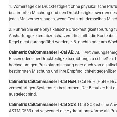
1. Vorhersage der Druckfestigkeit ohne physikalische Prüfu
bestimmten Mischung und den Druckfestigkeitswerten des a
jedes Mal vorherzusagen, wenn Tests mit demselben Misc
2. Führen Sie eine physikalische Druckfestigkeitsprüfung 
Aushärtungszeiten abzuschätzen. Dies hilft, die Kostenbela
Regel nicht durchgeführt werden, z.B. nachts oder am Wo
Calmetrix CalCommander I-Cal AE
: AE = Aktivierungsener
Rissen oder einer Druckfestigkeitserhöhung zu schließen. 
hochvolumigen Puzzolanmischung oder auch von alkalisch ak
bestimmten Mischung und ihre Empfindlichkeit gegenüber
Calmetrix CalCommander I-Cal HoH
: I-Cal HoH (HoH = He
zementartigen Systems zu bestimmen. Der Benutzer hat di
ausgelegt sind.
Calmetrix CalCommander I-Cal SO3
: I-Cal SO3 ist eine 
ASTM C563 und verwendet die Hydratationswärme als Proxy 