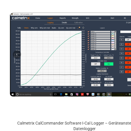
‹
Calmetrix CalCommander Software I-Cal Logger – Geräteanst
Datenlogger