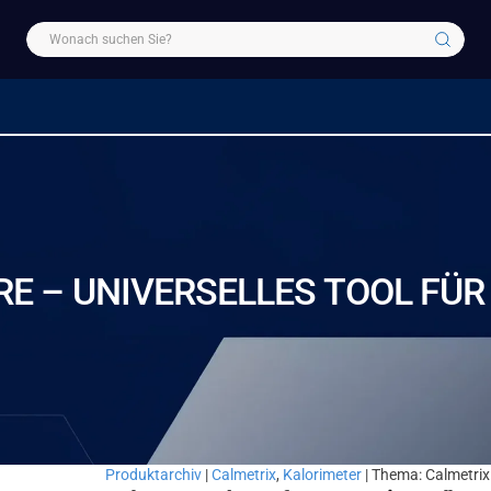
– UNIVERSELLES TOOL FÜR
Produktarchiv
|
Calmetrix
,
Kalorimeter
| Thema: Calmetri