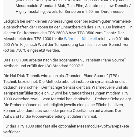
Messmodule: Standard, Slab, Thin-Film, Anisotropie, Low-Density /
Highly-Insulating jeweils für Sensoren mit 60 mm Durchmesser
Lediglich bei sehr kleinen Abmessungen oder bei extrem guten Wärmeleit­
eigen­schaften der Proben ist der Einsatzbereich des TPS 1000 limitiert – in
diesem Fall kommen das TPS 2500 S bzw. TPS 3500 zum Einsatz. Der
Messbereich des TPS 1000 für die
Wärmeleitfähigkeit
reicht von 0,01 bis
500 W/m K, je nach Wahl der Temperierung kann es in einem Bereich von
-50 bis 750°C eingesetzt werden.
Das TPS 1000 arbeitet nach der sogenannten „Transient Plane Source“
Methode und erfüllt den ISO Standard 22007-2.
Die Hot Disk-Technik wird auch als „Transient Plane Source“ (TPS)-
Technik bezeichnet. Die Methode arbeitet instationär dynamisch und ist
dadurch sehr schnell. Der flächige Sensor dient als Wärmequelle und als
Temperaturfühler zugleich. Er wird bei Standardmessungen mit dem TPS
1000 zwischen zwei – vom Material her identische – Probenstücke gelegt.
Die Proben müssen dabei lediglich jeweils eine plane Fläche besitzen,
können aber durchaus raue oder poröse Oberflächen aufweisen. Der
Aufwand für die Probenvorbereitung ist daher minimal.
Für das TPS 1000 sind fast alle optionalen Messmodule/Softwarepakete
verfügbar.