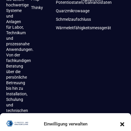
Potentiostaten/Galvanostaten
hochwertige
Thinky
Systeme
Quarzmikrowaage
und
Schmelzaufschluss
Anlagen
für Labor,
Wärmeleitfähigkeitsmessgerät
Technikum
und
prozessnahe
Anwendungen.
Von der
fachkundigen
Beratung
über die
persönliche
Betreuung
bis hin zu
Installation,
Schulung
und
technischen
Support
begleiten
Einwilligung verwalten
wir unsere