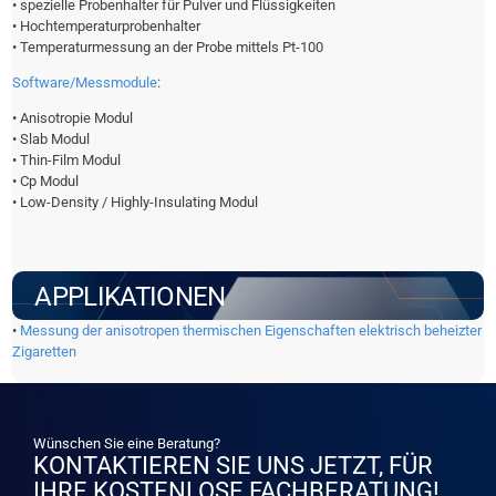
• spezielle Probenhalter für Pulver und Flüssigkeiten
• Hochtemperaturprobenhalter
• Temperaturmessung an der Probe mittels Pt-100
Software/Messmodule
:
• Anisotropie Modul
• Slab Modul
• Thin-Film Modul
• Cp Modul
• Low-Density / Highly-Insulating Modul
APPLIKATIONEN
•
Messung der anisotropen thermischen Eigenschaften elektrisch beheizter
Zigaretten
Wünschen Sie eine Beratung?
KONTAKTIEREN SIE UNS JETZT, FÜR
IHRE KOSTENLOSE FACHBERATUNG!