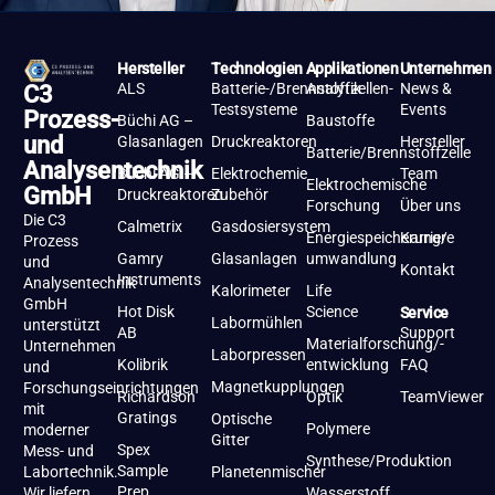
Hersteller
Technologien
Applikationen
Unternehmen
ALS
Batterie-/Brennstoffzellen-
Analytik
News &
C3
Testsysteme
Events
Prozess-
Büchi AG –
Baustoffe
und
Glasanlagen
Druckreaktoren
Hersteller
Batterie/Brennstoffzelle
Analysentechnik
Büchi AG –
Elektrochemie
Team
Elektrochemische
GmbH
Druckreaktoren
Zubehör
Forschung
Über uns
Die C3
Calmetrix
Gasdosiersystem
Energiespeicherung/-
Karriere
Prozess
Gamry
Glasanlagen
umwandlung
und
Kontakt
Instruments
Analysentechnik
Kalorimeter
Life
GmbH
Hot Disk
Science
Service
Labormühlen
unterstützt
AB
Support
Materialforschung/-
Unternehmen
Laborpressen
Kolibrik
entwicklung
FAQ
und
Magnetkupplungen
Forschungseinrichtungen
Richardson
Optik
TeamViewer
mit
Gratings
Optische
Polymere
moderner
Gitter
Spex
Mess- und
Synthese/Produktion
Sample
Labortechnik.
Planetenmischer
Prep
Wir liefern
Wasserstoff