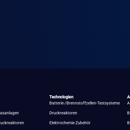
Technologien
A
Batterie-/Brennstoffzellen-Testsysteme
A
lasanlagen
Druckreaktoren
B
ruckreaktoren
Elektrochemie Zubehör
B