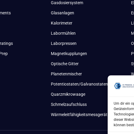
Gasdosiersystem
E
uments
Glasanlagen
E
Kalorimeter
L
Labormühlen
M
ratings
Laborpressen
O
Prep
Magnetkupplungen
P
Optische Gitter
S
Planetenmischer
W
Potentiostaten/Galvanostaten
Quarzmikrowaage
Um dir ein o
Schmelzaufschluss
Geräteinfor
Technologien
Wärmeleitfähigkeitsmessgerät
dieser Websi
können best