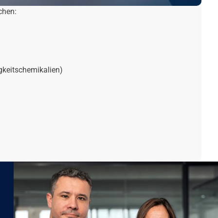
chen:
gkeitschemikalien)