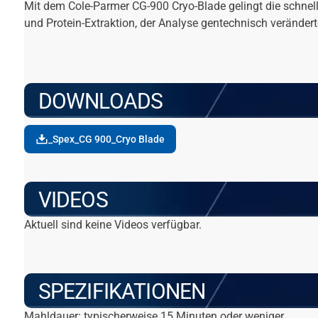
Mit dem Cole-Parmer CG-900 Cryo-Blade gelingt die schnel
und Protein-Extraktion, der Analyse gentechnisch veränd
DOWNLOADS
_Spex_CG 900_Cryo Blade
VIDEOS
Aktuell sind keine Videos verfügbar.
SPEZIFIKATIONEN
Mahldauer: typischerweise 15 Minuten oder weniger