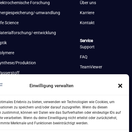
lektrochemische Forschung
Über uns
nergiespeicherung/-umwandlung
Karriere
ife Science
Kontakt
aterialforschung/-entwicklung
Service
ptik
Support
olymere
FAQ
ynthese/Produktion
TeamViewer
asserstoff
Einwilligung verwalten
ptimales Erlebnis zu bieten, verwenden wir Technologien wie Cookies, um
mationen zu speichern und/oder darauf zuzugreifen. Wenn du diesen
 zustimmst, können wir Daten wie das Surfverhalten oder eindeutige IDs auf
te verarbeiten. Wenn du deine Einwilligung nicht erteilst oder zurückziehst,
immte Merkmale und Funktionen beeinträchtigt werden.