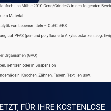
ellaufschluss-Mühle 2010 Geno/Grinder® in den folgenden Berei
anem Material
nalytik von Lebensmitteln – QuEChERS
ng auf PFAS (per- und polyfluorierte Alkylsubstanzen, sog. Ewi
rter Organismen (GVO)
ken, gefroren oder in Suspension
ngernägeln, Knochen, Zähnen, Fasern, Textilien usw.
ETZT, FÜR IHRE KOSTENLOSE