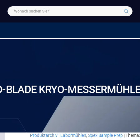
O-BLADE KRYO-MESSERMÜHL
Produktarchiv
|
Labormühlen
,
Spex Sample Prep
| Thema