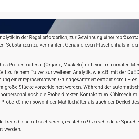
alytik in der Regel erforderlich, zur Gewinnung einer repräsenta
gen Substanzen zu vermahlen. Genau diesen Flaschenhals in der
risches Probenmaterial (Organe, Muskeln) mit einer maximalen 
Zeit zu feinem Pulver zur weiteren Analytik, wie z.B. mit der 
ng einer repräsentativen Grundgesamtheit entfällt somit – es 
m große Stücke vorzerkleinert werden. Während der automatisc
aborpersonal noch die Probe direkten Kontakt zum Kühlmedium. 
r Probe können sowohl der Mahlbehälter als auch der Deckel d
derfreundlichem Touchscreen, es stehen 9 verschiedene Sprache
t werden.