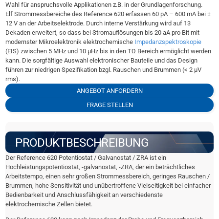
Wahl für anspruchsvolle Applikationen z.B. in der Grundlagenforschung.
Elf Strommessbereiche des Reference 620 erfassen 60 pA – 600 mA bei ±
12 V an der Arbeitselektrode. Durch interne Verstärkung wird auf 13
Dekaden erweitert, so dass bei Stromauflösungen bis 20 aA pro Bit mit
modernster Mikroelektronik elektrochemische
Impedanzspektroskopie
(EIS) zwischen 5 MHz und 10 µHz bis in den TΩ Bereich ermöglicht werden
kann. Die sorgfältige Auswahl elektronischer Bauteile und das Design
führen zur niedrigen Spezifikation bzgl. Rauschen und Brummen (< 2 µV
rms).
ANGEBOT ANFORDERN
FRAGE STELLEN
PRODUKTBESCHREIBUNG
Der Reference 620 Potentiostat / Galvanostat / ZRA ist ein
Hochleistungspotentiostat, -galvanostat, -ZRA, der ein beträchtliches
Arbeitstempo, einen sehr großen Strommessbereich, geringes Rauschen /
Brummen, hohe Sensitivität und unübertroffene Vielseitigkeit bei einfacher
Bedienbarkeit und Anschlussfähigkeit an verschiedenste
elektrochemische Zellen bietet.