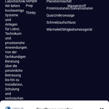
Sample
Labortechnik.
Planetenmischer
Prep
Wir liefern
Wasserstoff
Potentiostaten/Galvanostaten
hochwertige
Thinky
Systeme
Quarzmikrowaage
und
Schmelzaufschluss
Anlagen
für Labor,
Wärmeleitfähigkeitsmessgerät
Technikum
und
prozessnahe
Anwendungen.
Von der
fachkundigen
Beratung
über die
persönliche
Betreuung
bis hin zu
Installation,
Schulung
und
technischen
Support
begleiten