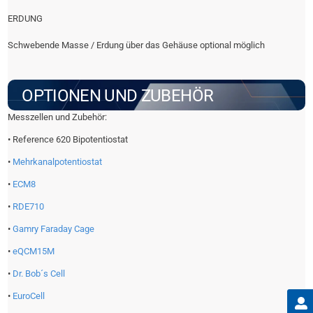
ERDUNG
Schwebende Masse / Erdung über das Gehäuse optional möglich
OPTIONEN UND ZUBEHÖR
Messzellen und Zubehör:
• Reference 620 Bipotentiostat
•
Mehrkanalpotentiostat
•
ECM8
•
RDE710
•
Gamry Faraday Cage
•
eQCM15M
•
Dr. Bob´s Cell
•
EuroCell