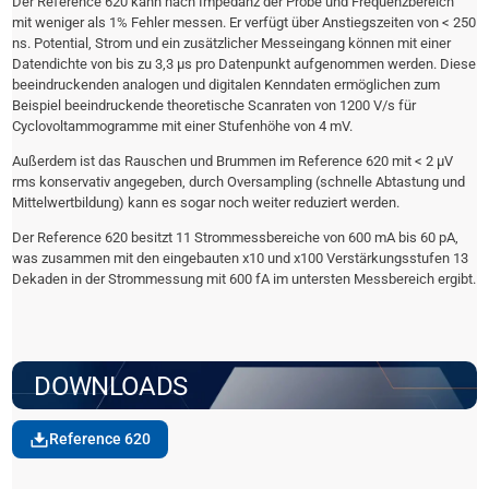
Der Reference 620 kann nach Impedanz der Probe und Frequenzbereich
mit weniger als 1% Fehler messen. Er verfügt über Anstiegszeiten von < 250
ns. Potential, Strom und ein zusätzlicher Messeingang können mit einer
Datendichte von bis zu 3,3 µs pro Datenpunkt aufgenommen werden. Diese
beeindruckenden analogen und digitalen Kenndaten ermöglichen zum
Beispiel beeindruckende theoretische Scanraten von 1200 V/s für
Cyclovoltammogramme mit einer Stufenhöhe von 4 mV.
Außerdem ist das Rauschen und Brummen im Reference 620 mit < 2 µV
rms konservativ angegeben, durch Oversampling (schnelle Abtastung und
Mittelwertbildung) kann es sogar noch weiter reduziert werden.
Der Reference 620 besitzt 11 Strommessbereiche von 600 mA bis 60 pA,
was zusammen mit den eingebauten x10 und x100 Verstärkungsstufen 13
Dekaden in der Strommessung mit 600 fA im untersten Messbereich ergibt.
DOWNLOADS
Reference 620