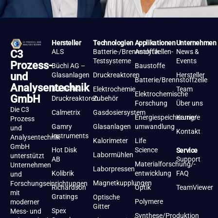
Hersteller
Technologien
Applikationen
Unternehmen
ALS
Batterie-/Brennstoffzellen-
Analytik
News &
C3
Testsysteme
Events
Prozess-
Büchi AG –
Baustoffe
und
Glasanlagen
Druckreaktoren
Hersteller
Batterie/Brennstoffzelle
Analysentechnik
Büchi AG –
Elektrochemie
Team
Elektrochemische
GmbH
Druckreaktoren
Zubehör
Forschung
Über uns
Die C3
Calmetrix
Gasdosiersystem
Energiespeicherung/-
Karriere
Prozess
Gamry
Glasanlagen
umwandlung
und
Kontakt
Instruments
Analysentechnik
Kalorimeter
Life
GmbH
Hot Disk
Science
Service
Labormühlen
unterstützt
AB
Support
Materialforschung/-
Unternehmen
Laborpressen
Kolibrik
entwicklung
FAQ
und
Magnetkupplungen
Forschungseinrichtungen
Richardson
Optik
TeamViewer
mit
Gratings
Optische
Polymere
moderner
Gitter
Spex
Mess- und
Synthese/Produktion