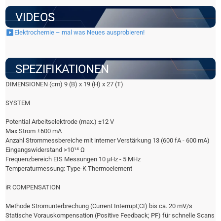
VIDEOS
Elektrochemie – mal was Neues ausprobieren!
SPEZIFIKATIONEN
DIMENSIONEN (cm) 9 (B) x 19 (H) x 27 (T)
SYSTEM
Potential Arbeitselektrode (max.) ±12 V
Max Strom ±600 mA
Anzahl Strommessbereiche mit interner Verstärkung 13 (600 fA - 600 mA)
Eingangswiderstand >10¹⁴ Ω
Frequenzbereich EIS Messungen 10 µHz - 5 MHz
Temperaturmessung: Type-K Thermoelement
iR COMPENSATION
Methode Stromunterbrechung (Current Interrupt;CI) bis ca. 20 mV/s
Statische Vorauskompensation (Positive Feedback; PF) für schnelle Scans